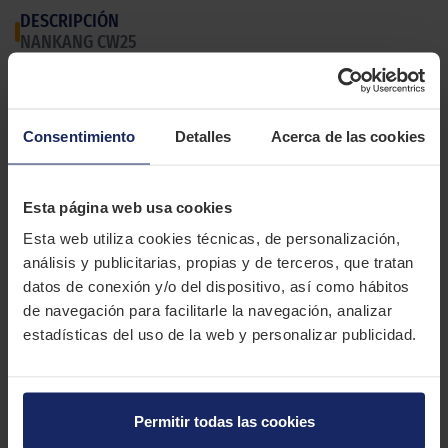
DESCRIPCIÓN
NANKANG CW25
El Nankang CW-25 es una goma para furgonetas y vehículos
comerciales que destaca por su durabilidad y resistencia al
Consentimiento
Detalles
Acerca de las cookies
desgaste.
CARACTERÍSTICAS TÉCNICAS
Esta página web usa cookies
Esta web utiliza cookies técnicas, de personalización,
Marca
NANKANG
análisis y publicitarias, propias y de terceros, que tratan
Modelo
CW25
datos de conexión y/o del dispositivo, así como hábitos
de navegación para facilitarle la navegación, analizar
Estación
Verano
estadísticas del uso de la web y personalizar publicidad.
Tipo conducción
13 MEDIDAS PARA EL NEUMÁTICO
Permitir todas las cookies
NANKANG CW25