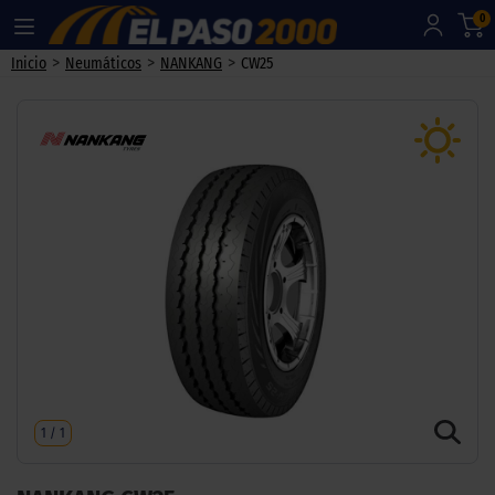
0
>
>
>
Inicio
Neumáticos
NANKANG
CW25
1
/
1