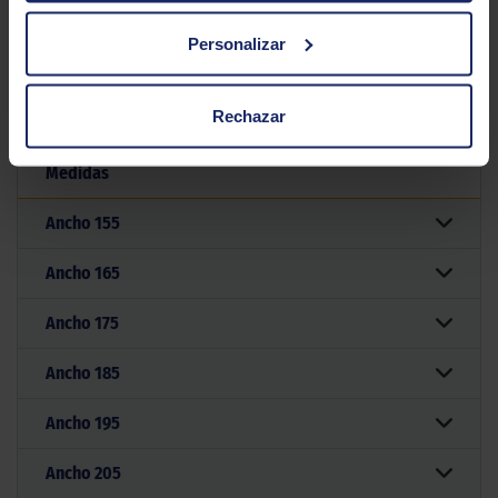
Personalizar
Filtrar por medida
Rechazar
Medidas
Ancho
155
Ancho
165
Ancho
175
Ancho
185
Ancho
195
Ancho
205