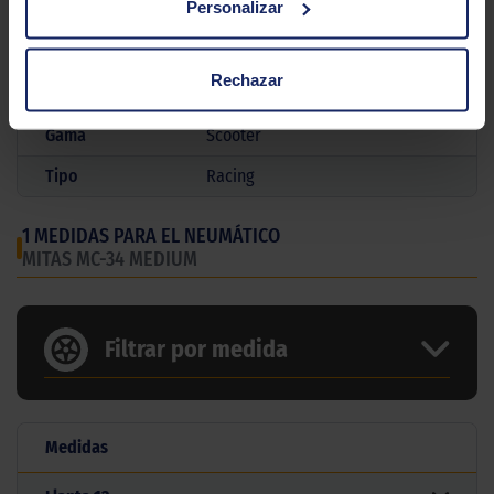
Personalizar
Marca
MITAS
Rechazar
Modelo
Mc 34 Medium
Gama
Scooter
Tipo
Racing
1 MEDIDAS PARA EL NEUMÁTICO
MITAS MC-34 MEDIUM
Filtrar por medida
Medidas