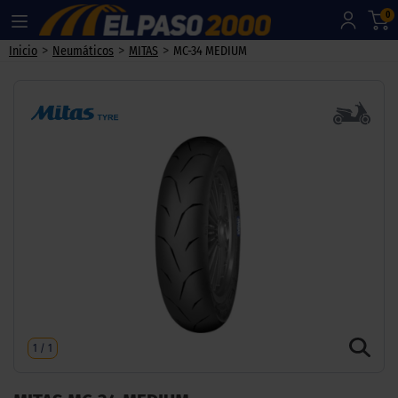
0
>
>
>
Inicio
Neumáticos
MITAS
MC-34 MEDIUM
1
/
1