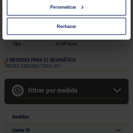
Personalizar
Marca
MITAS
Modelo
Enduro Trail Xt
Rechazar
Gama
Trail
Tipo
75 Off Road
2 MEDIDAS PARA EL NEUMÁTICO
MITAS ENDURO TRAIL XT+
Filtrar por medida
Medidas
Llanta
18