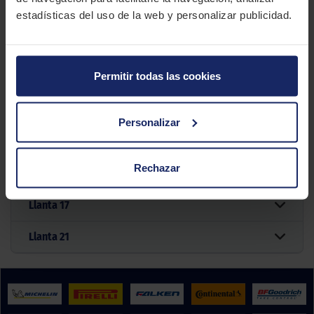
Tipo
50 Off Road
estadísticas del uso de la web y personalizar publicidad.
2 MEDIDAS PARA EL NEUMÁTICO
MITAS E-07+
Permitir todas las cookies
Filtrar por medida
Personalizar
Rechazar
Medidas
Llanta
17
Llanta
21