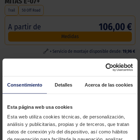
MITAS E-07+
Trail
50 Off Road
106,00 €
A partir de
Medidas
+ Servicio de montaje disponible desde:
19,96 €
DESCRIPCIÓN
MITAS E-07+
Consentimiento
Detalles
Acerca de las cookies
CARACTERÍSTICAS TÉCNICAS
Marca
MITAS
Esta página web usa cookies
Esta web utiliza cookies técnicas, de personalización,
Modelo
E 07
análisis y publicitarias, propias y de terceros, que tratan
Gama
Trail
datos de conexión y/o del dispositivo, así como hábitos
de navegación para facilitarle la navegación, analizar