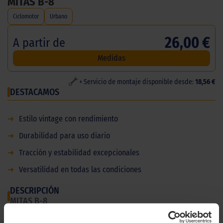
MITAS B-8
Ciclomotor
Urbano
26,00 €
A partir de
Medidas
+ Servicio de montaje disponible desde:
18,56 €
DESTACAMOS
➜
Estilo vintage con rendimiento
➜
Durabilidad para uso diario
➜
Tracción y estabilidad excepcionales
➜
Versatilidad en todas las condiciones
DESCRIPCIÓN
MITAS B-8