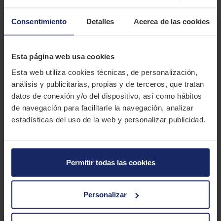
Experimenta la excelencia en cada recorrido por la isla con el
Mitas B-8. Diseñado para deslumbrar en ciclomotores y
Consentimiento
Detalles
Acerca de las cookies
motocicletas de cilindrada baja y media, la goma B-8 fusiona
con maestría el encanto vintage con un rendimiento
inigualable. Su compuesto innovador garantiza un agarre y una
Esta página web usa cookies
estabilidad supremos, mientras que su diseño de banda de
Esta web utiliza cookies técnicas, de personalización,
rodadura único te brinda la confianza para navegar por isla,
análisis y publicitarias, propias y de terceros, que tratan
sin importar las condiciones. Domina cada camino con estilo y
datos de conexión y/o del dispositivo, así como hábitos
resistencia, y para los amantes del clásico toque retro, ¡ciertos
de navegación para facilitarle la navegación, analizar
tamaños vienen con el elegante detalle de un flanco blanco!
estadísticas del uso de la web y personalizar publicidad.
Descubre el placer de conducir como nunca con el Mitas B-8 y
haz que cada viaje sea una experiencia inolvidable.
CARACTERÍSTICAS TÉCNICAS
Permitir todas las cookies
Marca
MITAS
Personalizar
Modelo
B 8