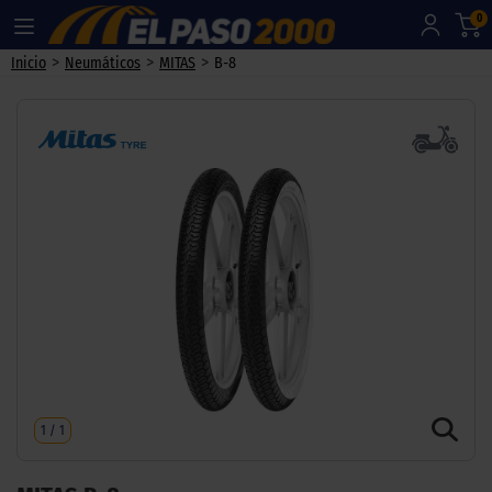
0
>
>
>
Inicio
Neumáticos
MITAS
B-8
1
/
1