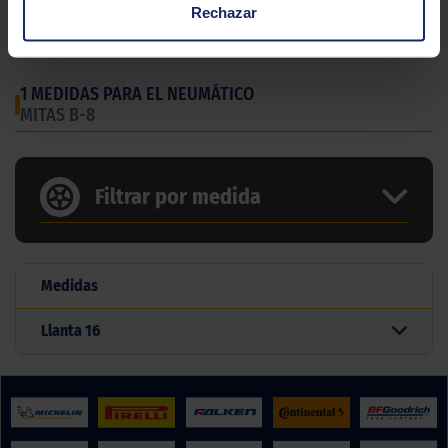
Gama
Ciclomotor
Rechazar
Tipo
Urbano
1 MEDIDAS PARA EL NEUMÁTICO
MITAS B-8
Filtrar por medida
Medidas
Llanta
16