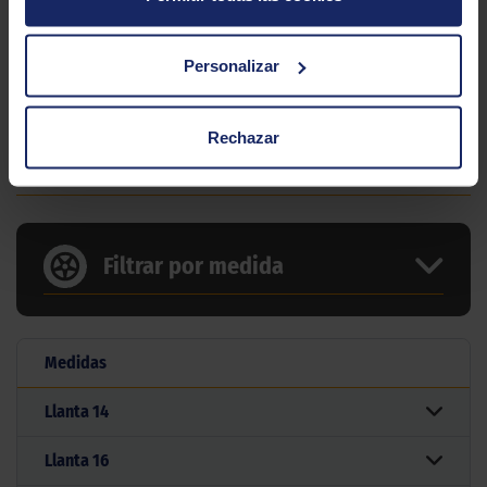
Modelo
Starcross 5 Medium
Gama
Motocross
Personalizar
Tipo
Mixto Duro
Rechazar
5 MEDIDAS PARA EL NEUMÁTICO
MICHELIN STARCROSS 5 MEDIUM
Filtrar por medida
Medidas
Llanta
14
Llanta
16