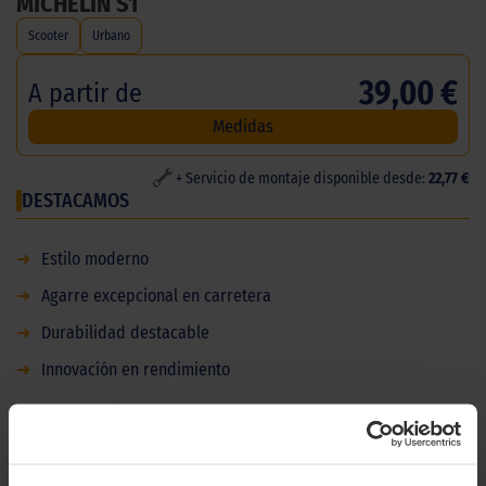
MICHELIN S1
Scooter
Urbano
39,00 €
A partir de
Medidas
+ Servicio de montaje disponible desde:
22,77 €
DESTACAMOS
➜
Estilo moderno
➜
Agarre excepcional en carretera
➜
Durabilidad destacable
➜
Innovación en rendimiento
DESCRIPCIÓN
MICHELIN S1