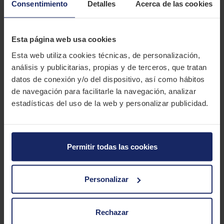
Consentimiento
Detalles
Acerca de las cookies
Experimenta el futuro de la movilidad con el Michelin S1.
Diseñado para los amantes de la velocidad y el estilo en la isla,
este neumático combina un look moderno con un agarre
Esta página web usa cookies
excepcional en cada giro. Domina la carretera con confianza
gracias a su banda de rodadura innovadora, que no solo te
Esta web utiliza cookies técnicas, de personalización,
ofrece un control supremo en cualquier superficie, sino que
análisis y publicitarias, propias y de terceros, que tratan
también prolonga la vida útil de tus viajes. Siente el poder de
datos de conexión y/o del dispositivo, así como hábitos
la innovación en cada trayecto y lleva tu Scooter al siguiente
de navegación para facilitarle la navegación, analizar
nivel con la goma Michelin S1.
estadísticas del uso de la web y personalizar publicidad.
CARACTERÍSTICAS TÉCNICAS
Permitir todas las cookies
Marca
MICHELIN
Modelo
S 1
Personalizar
Gama
Scooter
Tipo
Urbano
Rechazar