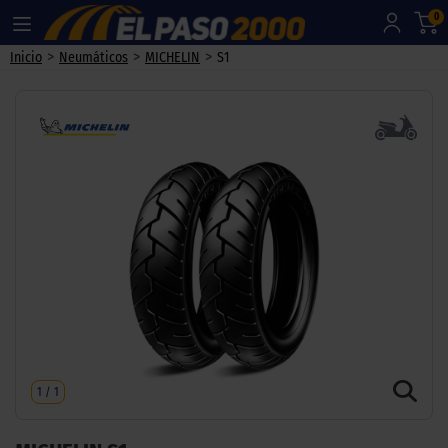
0
>
>
>
Inicio
Neumáticos
MICHELIN
S1
1
/
1