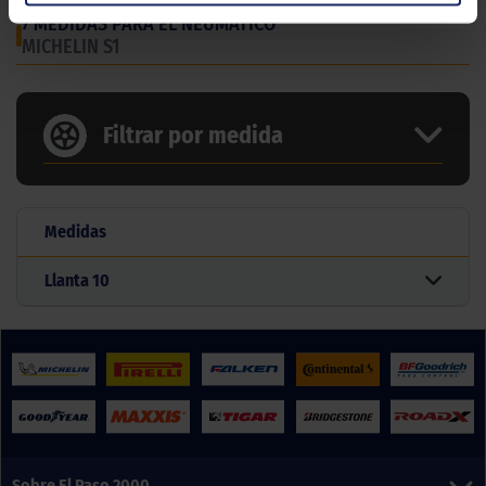
7 MEDIDAS PARA EL NEUMÁTICO
MICHELIN S1
Filtrar por medida
Medidas
Llanta
10
Sobre El Paso 2000