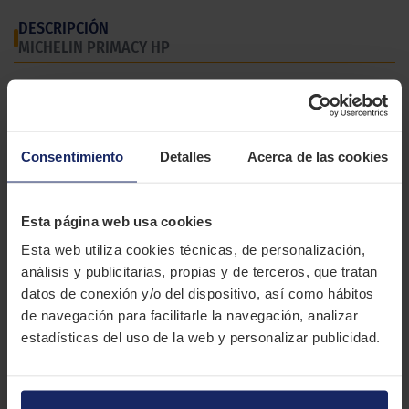
DESCRIPCIÓN
MICHELIN PRIMACY HP
El Michelin Primacy HP es un neumático todo tiempo para todo
tipo de vehículos que destaca por su seguridad.
CARACTERÍSTICAS TÉCNICAS
Consentimiento
Detalles
Acerca de las cookies
Marca
MICHELIN
Esta página web usa cookies
Modelo
PRIMACY HP
Esta web utiliza cookies técnicas, de personalización,
análisis y publicitarias, propias y de terceros, que tratan
Estación
Verano
datos de conexión y/o del dispositivo, así como hábitos
Tipo conducción
COMFORT
de navegación para facilitarle la navegación, analizar
estadísticas del uso de la web y personalizar publicidad.