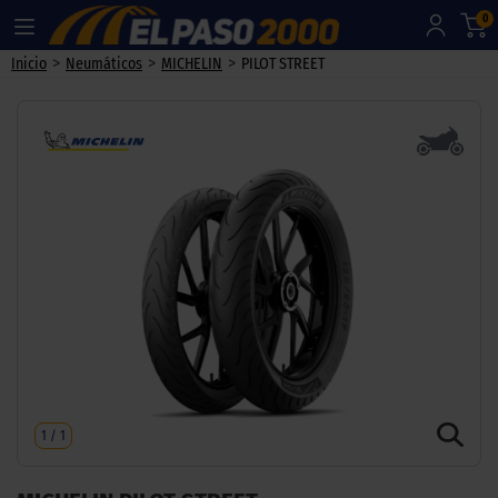
0
>
>
>
Inicio
Neumáticos
MICHELIN
PILOT STREET
1
/
1