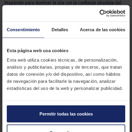
Prepárate para dominar la isla con la confianza absoluta del
Michelin PILOT STREET. Este neumático te brinda el equilibrio
perfecto entre agarre y resistencia al desgaste, asegurando un
rendimiento insuperable sin importar las circunstancias.
Consentimiento
Detalles
Acerca de las cookies
Optimizado para motos de baja cilindrada, esta goma fusiona
un agarre sólido y una durabilidad excepcional gracias a su
innovador patrón de ranuras y tecnología de avanzada. Con
Esta página web usa cookies
una durabilidad incrementada en un 35% en comparación con
modelos anteriores, estarás más que preparado para
Esta web utiliza cookies técnicas, de personalización,
conquistar todos los desafíos que las islas puedan
análisis y publicitarias, propias y de terceros, que tratan
presentarte. Transforma tus trayectos diarios en emocionantes
datos de conexión y/o del dispositivo, así como hábitos
y seguros recorridos con el Michelin Pilot Street, porque cada
de navegación para facilitarle la navegación, analizar
viaje merece ser excepcional.
estadísticas del uso de la web y personalizar publicidad.
CARACTERÍSTICAS TÉCNICAS
Permitir todas las cookies
Marca
MICHELIN
Modelo
Pilot Street