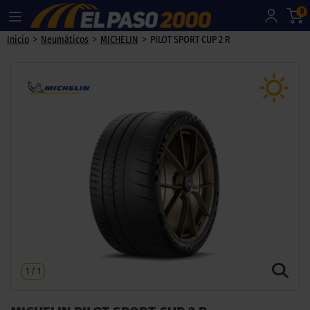
0
>
>
>
Inicio
Neumáticos
MICHELIN
PILOT SPORT CUP 2 R
1
/
1