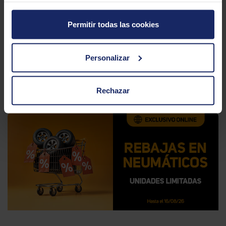
Marca
MICHELIN
Permitir todas las cookies
Modelo
PILOT SPORT CUP 2 R
Personalizar
Estación
Verano
Tipo conducción
SPORT
Rechazar