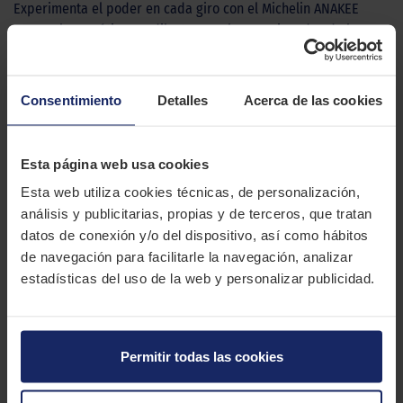
Experimenta el poder en cada giro con el Michelin ANAKEE
ROAD, el neumático predilecto para los apasionados de las
emociones en la isla. Diseñado para las intrépidas motos Trail
contemporáneas, este neumático no solo ofrece un look
impecablemente a tono con la grandeza de tu moto, sino que
Consentimiento
Detalles
Acerca de las cookies
también redefine la excelencia en rendimiento de gomas.
Imagina un agarre excepcional en terrenos secos y mojados,
una estabilidad que desafía los límites y una durabilidad que
Esta página web usa cookies
prolonga tus aventuras sin igual. Eleva tu experiencia de
Esta web utiliza cookies técnicas, de personalización,
conducción a nuevas alturas con la combinación perfecta de
análisis y publicitarias, propias y de terceros, que tratan
estilo y rendimiento, con el ANAKEE ROAD. ¡Tu camino hacia la
datos de conexión y/o del dispositivo, así como hábitos
libertad nunca ha sido tan emocionante!
de navegación para facilitarle la navegación, analizar
estadísticas del uso de la web y personalizar publicidad.
CARACTERÍSTICAS TÉCNICAS
Marca
MICHELIN
Permitir todas las cookies
Modelo
Anakee Road