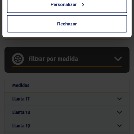
Gama
Trail
Personalizar
Tipo
Asfaltico
Rechazar
8 MEDIDAS PARA EL NEUMÁTICO
MICHELIN ANAKEE ROAD
Filtrar por medida
Medidas
Llanta
17
Llanta
18
Llanta
19