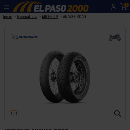
0
>
>
>
Inicio
Neumáticos
MICHELIN
ANAKEE ROAD
1
/
1