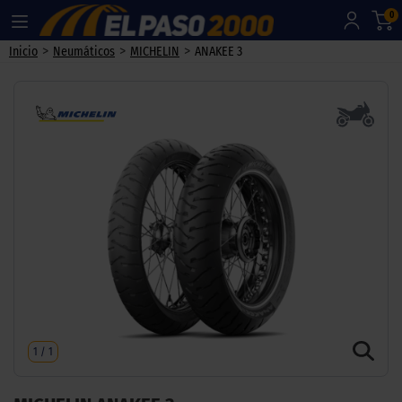
0
>
>
>
Inicio
Neumáticos
MICHELIN
ANAKEE 3
1
/
1