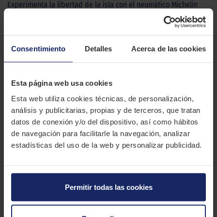
Experimenta la libertad de la isla con el neumático Michelin
ANAKEE 3, una revolución en rendimiento y diseño. Diseñado
para cautivar tanto en asfalto como en terrenos desafiantes, el
ANAKEE 3 te brinda un manejo incomparable, un agarre sin
Consentimiento
Detalles
Acerca de las cookies
rival en condiciones secas y mojadas, y una durabilidad
imbatible. Desde sus zonas biseladas que garantizan una
tracción excepcional en cualquier camino hasta su construcción
Esta página web usa cookies
ultraligera de fibra de aramida que ofrece una absorción
suave en superficies irregulares, cada detalle de la goma está
Esta web utiliza cookies técnicas, de personalización,
cuidadosamente diseñada para elevar tu experiencia de
análisis y publicitarias, propias y de terceros, que tratan
conducción por la isla. Siente la diferencia en cada curva y
datos de conexión y/o del dispositivo, así como hábitos
aventura, porque con el ANAKEE 3, la emoción de la carretera
de navegación para facilitarle la navegación, analizar
nunca termina. Eleva tu conducción, ¡eleva tu viaje!
estadísticas del uso de la web y personalizar publicidad.
CARACTERÍSTICAS TÉCNICAS
Permitir todas las cookies
Marca
MICHELIN
Modelo
Anakee 3