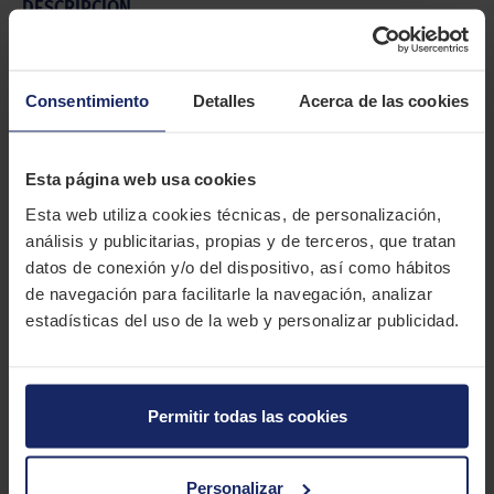
DESCRIPCIÓN
MICHELIN AGILIS 41
El Michelin Agilis 41 es una goma para furgonetas ligeras que
Consentimiento
Detalles
Acerca de las cookies
destaca por su rendimiento en todo tipo de terrenos.
CARACTERÍSTICAS TÉCNICAS
Esta página web usa cookies
Esta web utiliza cookies técnicas, de personalización,
Marca
MICHELIN
análisis y publicitarias, propias y de terceros, que tratan
datos de conexión y/o del dispositivo, así como hábitos
Modelo
AGILIS 41
de navegación para facilitarle la navegación, analizar
Estación
Verano
estadísticas del uso de la web y personalizar publicidad.
Tipo conducción
Permitir todas las cookies
Personalizar