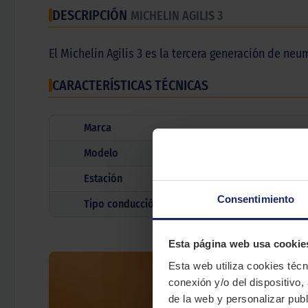
DESCRIPCIÓN
MICHELIN AGILIS 3
El Michelin Agilis 3 es la tercera generación de ne
CARACTERÍSTICAS TÉCNICAS
Marca
Modelo
Estación
Consentimiento
Tipo conducción
Esta página web usa cookie
Esta web utiliza cookies técn
conexión y/o del dispositivo,
de la web y personalizar publ