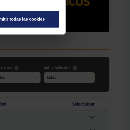
mitir todas las cookies
ce carga
Índice velocidad
das
Todas
abel
Seleccionar