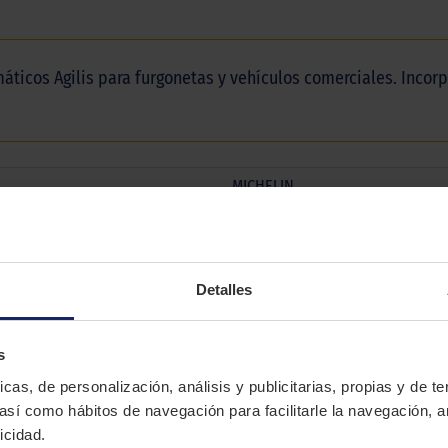
umáticos Agilis para furgonetas y vehículos comerciales. Inco
MICHELIN
AGILIS 3
Verano
Detalles
COMFORT
s
icas, de personalización, análisis y publicitarias, propias y de t
 así como hábitos de navegación para facilitarle la navegación, a
icidad.