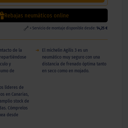
Rebajas neumáticos online
+ Servicio de montaje disponible desde:
14,25 €
ntacto de la
➜
El michelin Agilis 3 es un
 repartiéndose
neumático muy seguro con una
culo y
distancia de frenado óptima tanto
sumo de
en seco como en mojado.
s líderes de
os en Canarias,
amplio stock de
das. Cómprelos
ínea desde