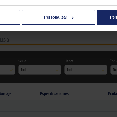
Personalizar
Per
LIS 3
Serie
Llanta
Índi
Todas
Todas
To
arcaje
Especificaciones
Ecol