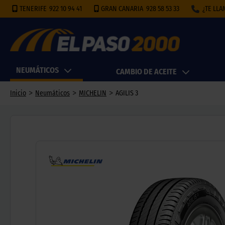
TENERIFE
922 10 94 41
GRAN CANARIA
928 58 53 33
¿TE LL
NEUMÁTICOS
CAMBIO DE ACEITE
>
>
>
Inicio
Neumáticos
MICHELIN
AGILIS 3