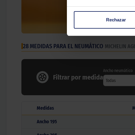
Rechazar
28 MEDIDAS PARA EL NEUMÁTICO
MICHELIN AGI
Ancho neumático
Filtrar por medida
Todas
Medidas
M
Ancho
195