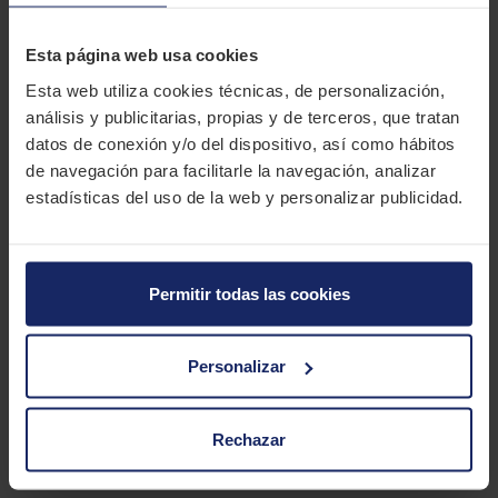
las Islas Canarias.
DESCRIPCIÓN
Esta página web usa cookies
MAXXIS RAZR MT772
Esta web utiliza cookies técnicas, de personalización,
análisis y publicitarias, propias y de terceros, que tratan
El Maxxis Razr MT772 es el neumático Mud Terrain insignia de
datos de conexión y/o del dispositivo, así como hábitos
Maxxis, fabricado para durar y resistir cualquier tipo de abuso.
de navegación para facilitarle la navegación, analizar
estadísticas del uso de la web y personalizar publicidad.
CARACTERÍSTICAS TÉCNICAS
Marca
MAXXIS
Permitir todas las cookies
Modelo
RAZR MT772
Estación
Verano
Personalizar
Tipo conducción
Rechazar
1 MEDIDAS PARA EL NEUMÁTICO
MAXXIS RAZR MT772