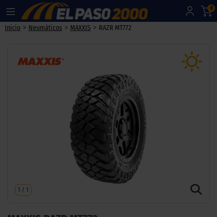
0
>
>
>
Inicio
Neumáticos
MAXXIS
RAZR MT772
1
/
1