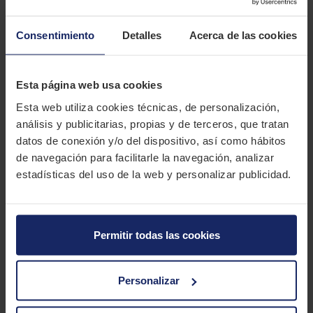
isla. La cubierta de alta calidad, diseñada específicamente
para motos urban, ofrecen un rendimiento sin igual gracias a
Consentimiento
Detalles
Acerca de las cookies
su patrón de banda de rodadura coordinado tanto en la rueda
delantera como en la trasera. Confeccionados con la última
tecnología de gomas de carcasa diagonal, los PROMAXX M6103
Esta página web usa cookies
brindan confianza en la carretera y una acción mejorada a
Esta web utiliza cookies técnicas, de personalización,
velocidades más altas. Experimenta la combinación perfecta
análisis y publicitarias, propias y de terceros, que tratan
entre rendimiento y estilo, ya que estos neumáticos se
datos de conexión y/o del dispositivo, así como hábitos
complementan a la perfección con el PROMAXX M6102. Mejora
de navegación para facilitarle la navegación, analizar
tu experiencia de conducción por la isla con el Maxxis
estadísticas del uso de la web y personalizar publicidad.
PROMAXX M6103, el neumático que redefine la excelencia en el
asfalto.
CARACTERÍSTICAS TÉCNICAS
Permitir todas las cookies
Marca
MAXXIS
Personalizar
Modelo
Promaxx M 6103