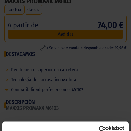
MAXXIS PROMAXX M6103
Carretera
Clasicas
74,00 €
A partir de
Medidas
+ Servicio de montaje disponible desde:
19,96 €
DESTACAMOS
➜
Rendimiento superior en carretera
➜
Tecnología de carcasa innovadora
➜
Compatibilidad perfecta con el M6102
DESCRIPCIÓN
MAXXIS PROMAXX M6103
El Maxxis PROMAXX M6103 es la elección definitiva para los
amantes de moto que buscan un rendimiento excepcional en la