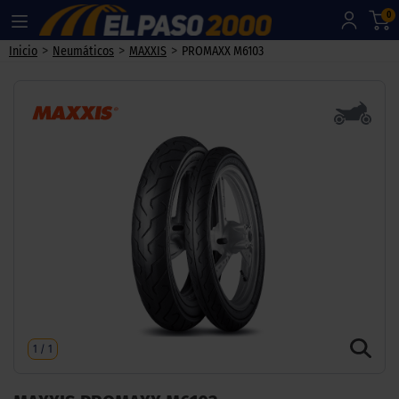
0
>
>
>
Inicio
Neumáticos
MAXXIS
PROMAXX M6103
1
/
1