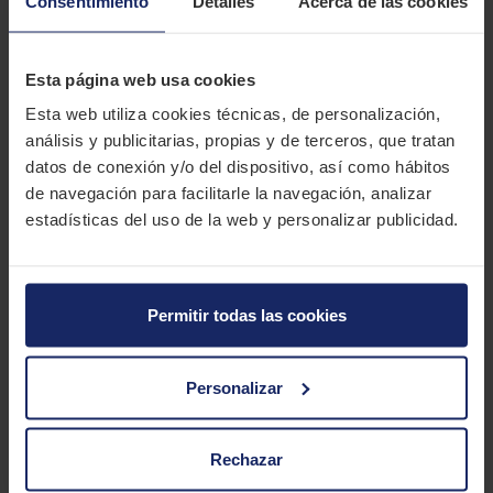
Consentimiento
Detalles
Acerca de las cookies
ElPaso2000.
DESCRIPCIÓN
MAXXIS MT 764
Esta página web usa cookies
Esta web utiliza cookies técnicas, de personalización,
El Maxxis MT-764 BigHorn es un neumático todoterreno para
análisis y publicitarias, propias y de terceros, que tratan
4x4 capaz de circular en cualquier condición meteorológica.
datos de conexión y/o del dispositivo, así como hábitos
de navegación para facilitarle la navegación, analizar
CARACTERÍSTICAS TÉCNICAS
estadísticas del uso de la web y personalizar publicidad.
Marca
MAXXIS
Modelo
MT 764
Permitir todas las cookies
Estación
Verano
Personalizar
Tipo conducción
3 MEDIDAS PARA EL NEUMÁTICO
Rechazar
MAXXIS MT 764