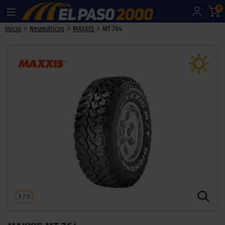
0
>
>
>
Inicio
Neumáticos
MAXXIS
MT 764
1
/
1