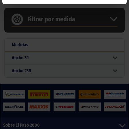
Filtrar por medida
Medidas
Ancho
31
Ancho
235
Sobre El Paso 2000