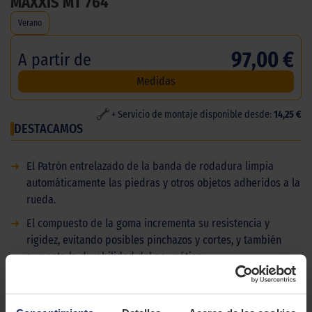
MAXXIS MT 764
Verano
97,00 €
A partir de
Medidas
+ Servicio de montaje disponible desde:
14,25 €
DESTACAMOS
➜
El Patrón entrelazado de la banda de rodadura limpia
automáticamente las piedras y otros objetos adheridos a la
rueda.
➜
El compuesto de la goma incrementa su resistencia y
rigidez, evitando posibles pinchazos y cortes, y también
aumenta la durabilidad del neumático.
➜
Disponemos de stock en las Islas Canarias, ordene sus
Maxxis MT-764 BigHorn en línea de manera fácil y segura en