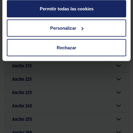
Permitir todas las cookies
Filtrar por medida
Personalizar
Medidas
Rechazar
Ancho
205
Ancho
215
Ancho
225
Ancho
235
Ancho
245
Ancho
255
Ancho
265