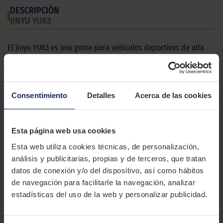
DESCRIPCIÓN
JINYU YU63
El Jinyu YU63 es una goma para vehículos deportivos de alta
gama que destaca por su estabilidad a altas velocidades.
CARACTERÍSTICAS TÉCNICAS
Consentimiento
Detalles
Acerca de las cookies
Marca
JINYU
Modelo
YU63
Esta página web usa cookies
Esta web utiliza cookies técnicas, de personalización,
Estación
Verano
análisis y publicitarias, propias y de terceros, que tratan
Tipo conducción
datos de conexión y/o del dispositivo, así como hábitos
de navegación para facilitarle la navegación, analizar
62 MEDIDAS PARA EL NEUMÁTICO
estadísticas del uso de la web y personalizar publicidad.
JINYU YU63