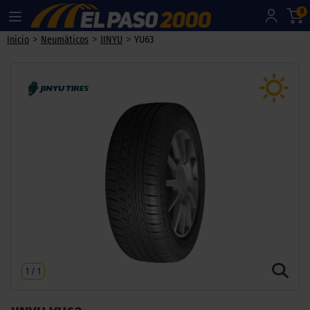
0
>
>
>
Inicio
Neumáticos
JINYU
YU63
1
/
1