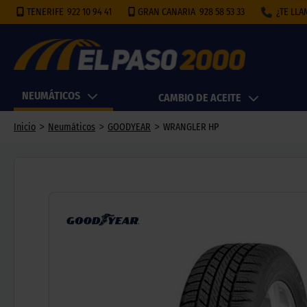
TENERIFE
922 10 94 41
GRAN CANARIA
928 58 53 33
¿TE LL
NEUMÁTICOS
CAMBIO DE ACEITE
>
>
>
Inicio
Neumáticos
GOODYEAR
WRANGLER HP