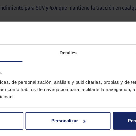
endimiento para SUV y 4x4 que mantiene la tracción en cualq
GOODYEAR
WRANGLER HP
Detalles
Verano
s
icas, de personalización, análisis y publicitarias, propias y de t
 así como hábitos de navegación para facilitarle la navegación, a
icidad.
Personalizar
Per