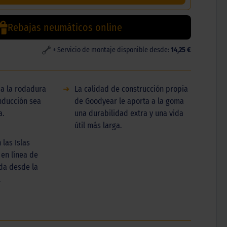
Rebajas neumáticos online
+ Servicio de montaje disponible desde:
14,25 €
 a la rodadura
➜
La calidad de construcción propia
nducción sea
de Goodyear le aporta a la goma
a.
una durabilidad extra y una vida
útil más larga.
 las Islas
 en línea de
ida desde la
.