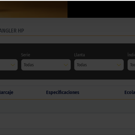
ANGLER HP
Serie
Llanta
Índi
Todas
Todas
To
arcaje
Especificaciones
Ecol