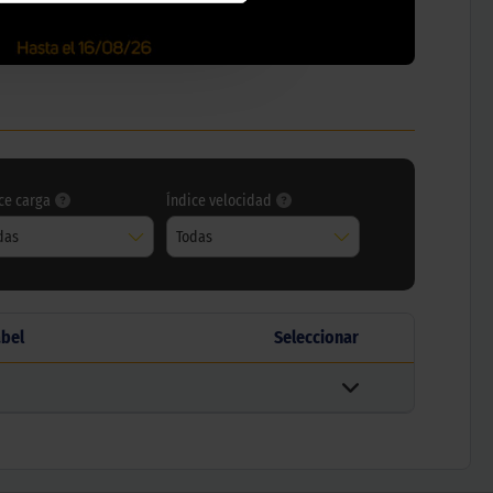
ce carga
Índice velocidad
das
Todas
abel
Seleccionar