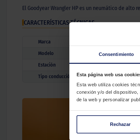
El Goodyear Wrangler HP es un neumático de alto r
CARACTERÍSTICAS TÉCNICAS
Marca
Modelo
Consentimiento
Estación
Esta página web usa cookie
Tipo conducción
Esta web utiliza cookies técn
conexión y/o del dispositivo,
de la web y personalizar publ
Rechazar