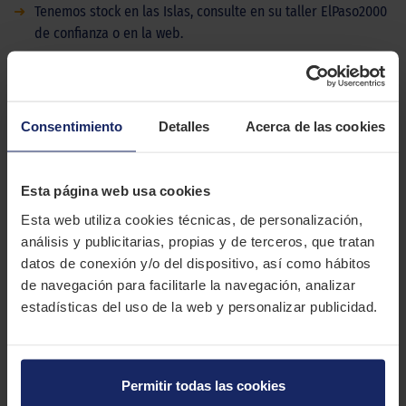
➜
Tenemos stock en las Islas, consulte en su taller ElPaso2000
de confianza o en la web.
DESCRIPCIÓN
GOODYEAR ULTRAGRIP PERFORM SUV G1
Consentimiento
Detalles
Acerca de las cookies
El Goodyear UltraGrip Performance SUV Gen-1 es un neumático
para SUV y 4x4 que destaca por su tracción bajo cualquier
condición meteorológica.
Esta página web usa cookies
CARACTERÍSTICAS TÉCNICAS
Esta web utiliza cookies técnicas, de personalización,
análisis y publicitarias, propias y de terceros, que tratan
datos de conexión y/o del dispositivo, así como hábitos
Marca
GOODYEAR
de navegación para facilitarle la navegación, analizar
estadísticas del uso de la web y personalizar publicidad.
Modelo
ULTRAGRIP PERFORM SUV G1
Estación
Verano
Tipo conducción
Permitir todas las cookies