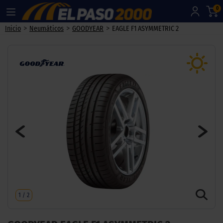
0
>
>
>
Inicio
Neumáticos
GOODYEAR
EAGLE F1 ASYMMETRIC 2
1
/
2