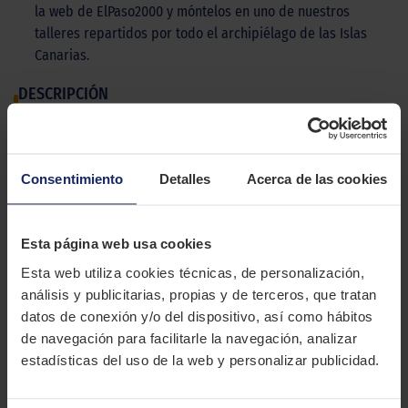
la web de ElPaso2000 y móntelos en uno de nuestros
talleres repartidos por todo el archipiélago de las Islas
Canarias.
DESCRIPCIÓN
GOODYEAR EAGLE F1 ASYMMETRIC 2
El Goodyear Eagle F1 Asymmetric 2 es un neumático para
Consentimiento
Detalles
Acerca de las cookies
automóviles diseñado para ofrecer la mejor distancia de
frenado y seguridad.
CARACTERÍSTICAS TÉCNICAS
Esta página web usa cookies
Esta web utiliza cookies técnicas, de personalización,
análisis y publicitarias, propias y de terceros, que tratan
Marca
GOODYEAR
datos de conexión y/o del dispositivo, así como hábitos
Modelo
EAGLE F1 ASYMMETRIC 2
de navegación para facilitarle la navegación, analizar
estadísticas del uso de la web y personalizar publicidad.
Estación
Verano
Tipo conducción
SPORT