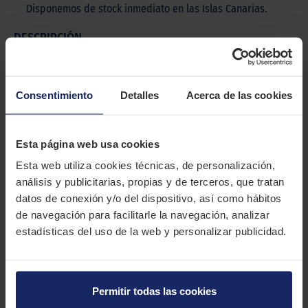
Disponemos de stock inmediato en las Islas Canarias.
DESCRIPCIÓN
GOODYEAR DURAGRIP
El Goodyear DuraGrip es un neumático para furgonetas
Consentimiento
Detalles
Acerca de las cookies
centrado en la economía y la durabilidad.
CARACTERÍSTICAS TÉCNICAS
Esta página web usa cookies
Esta web utiliza cookies técnicas, de personalización,
Marca
GOODYEAR
análisis y publicitarias, propias y de terceros, que tratan
datos de conexión y/o del dispositivo, así como hábitos
Modelo
DURAGRIP
de navegación para facilitarle la navegación, analizar
Estación
Verano
estadísticas del uso de la web y personalizar publicidad.
Tipo conducción
COMFORT
Permitir todas las cookies