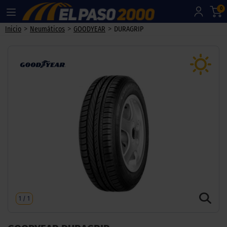
0
>
>
>
Inicio
Neumáticos
GOODYEAR
DURAGRIP
1
/
1