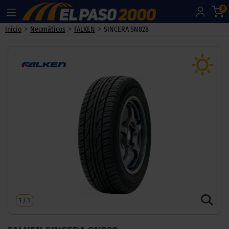
0
>
>
>
Inicio
Neumáticos
FALKEN
SINCERA SN828
1
/
1