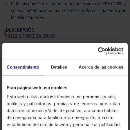
➜
Pida sus gomas directamente desde la web de ElPaso2000 y
se las montamos en uno de nuestros talleres repartidos por
las Islas Canarias.
DESCRIPCIÓN
FALKEN SINCERA SN828
El Falken Sincera SN828 es una goma para turismos con
émfasis en la economía, por su gran durabilidad y rendimiento
energético. Es ideal para aquellos conductores que busquen
Consentimiento
Detalles
Acerca de las cookies
ahorrar a la hora de hacer el cambio de neumáticos.
CARACTERÍSTICAS TÉCNICAS
Esta página web usa cookies
Esta web utiliza cookies técnicas, de personalización,
Marca
FALKEN
análisis y publicitarias, propias y de terceros, que tratan
datos de conexión y/o del dispositivo, así como hábitos
Modelo
SINCERA SN828
de navegación para facilitarle la navegación, analizar
Estación
Verano
estadísticas del uso de la web y personalizar publicidad.