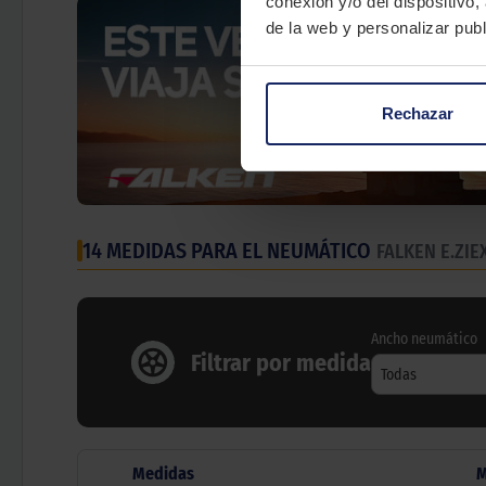
conexión y/o del dispositivo,
de la web y personalizar publ
Rechazar
14 MEDIDAS PARA EL NEUMÁTICO
FALKEN E.ZIE
Ancho neumático
Filtrar por medida
Todas
Medidas
M