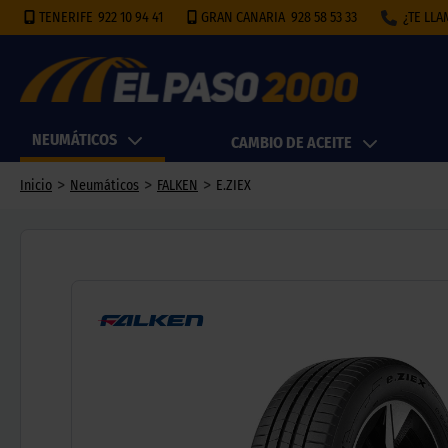
TENERIFE
922 10 94 41
GRAN CANARIA
928 58 53 33
¿TE LL
NEUMÁTICOS
CAMBIO DE ACEITE
>
>
>
Inicio
Neumáticos
FALKEN
E.ZIEX