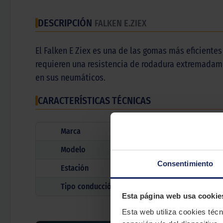
DESCRIPCIÓN
FALKEN E.ZIEX
El Falken E Ziex es una de las gomas más eficient
requieren una resistencia de rodadura extremadame
en sus neumáticos.
CARACTERÍSTICAS TÉCNICAS
Marca
Modelo
Consentimiento
Estación
Tipo conducción
Esta página web usa cookie
Esta web utiliza cookies técn