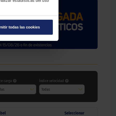
nalizar estadísticas del uso
mitir todas las cookies
ce carga
Índice velocidad
das
Todas
abel
Seleccionar