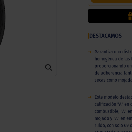
DESTACAMOS
➜
Garantiza una distr
homogénea de las f
proporcionando un 
de adherencia tant
secas como mojada
➜
Este modelo desta
calificación "A" en
combustible, "A" e
mojado y "A" en em
ruido, con solo 69 