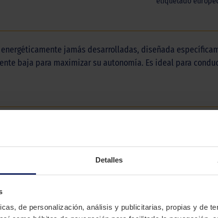
etiquetado europeo
es energéticamente jamás desarrolladas, diseñada específicam
nte baja para maximizar su autonomía. Es ideal para conduc
FALKEN
E.ZIEX
Detalles
Verano
COMFORT
s
icas, de personalización, análisis y publicitarias, propias y de t