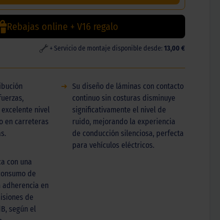
Rebajas online + V16 regalo
+ Servicio de montaje disponible desde:
13,00 €
ibución
➜
Su diseño de láminas con contacto
uerzas,
continuo sin costuras disminuye
excelente nivel
significativamente el nivel de
o en carreteras
ruido, mejorando la experiencia
s.
de conducción silenciosa, perfecta
para vehículos eléctricos.
ca con una
 consumo de
n adherencia en
isiones de
dB, según el