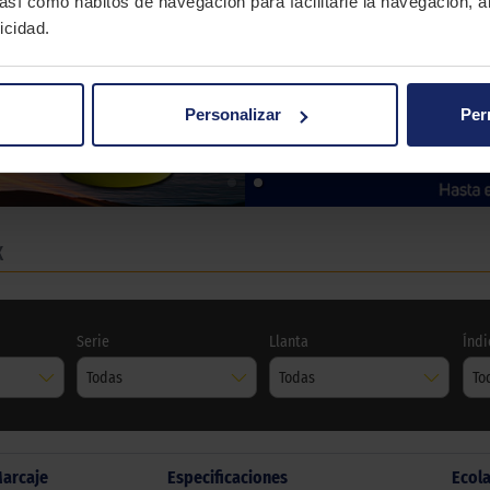
 así como hábitos de navegación para facilitarle la navegación, a
icidad.
Personalizar
Per
X
Serie
Llanta
Índi
Todas
Todas
To
arcaje
Especificaciones
Ecol