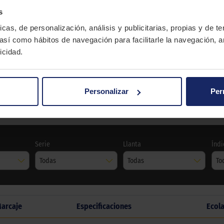
s
icas, de personalización, análisis y publicitarias, propias y de t
 así como hábitos de navegación para facilitarle la navegación, a
icidad.
Personalizar
Per
IS RS820
Serie
Llanta
Índi
Todas
Todas
To
arcaje
Especificaciones
Ecol