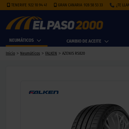
TENERIFE
922 10 94 41
GRAN CANARIA
928 58 53 33
¿TE LL
NEUMÁTICOS
CAMBIO DE ACEITE
>
>
>
Inicio
Neumáticos
FALKEN
AZENIS RS820