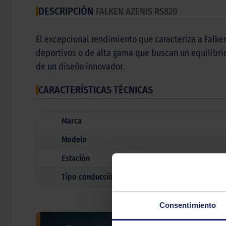
DESCRIPCIÓN
FALKEN AZENIS RS820
El excepcional rendimiento que caracteriza a Falk
deportivos o de alta gama que buscan un equilibrio
de un diseño innovador.
CARACTERÍSTICAS TÉCNICAS
Marca
Modelo
Estación
Tipo conducción
Consentimiento