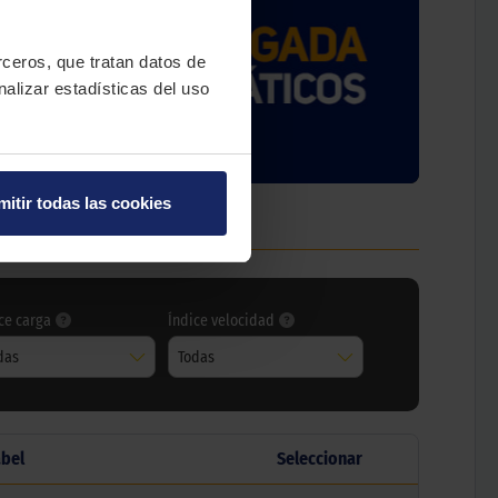
erceros, que tratan datos de
nalizar estadísticas del uso
mitir todas las cookies
ce carga
Índice velocidad
das
Todas
abel
Seleccionar