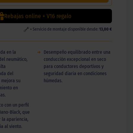
Rebajas online + V16 regalo
+ Servicio de montaje disponible desde:
13,00 €
da en la
➜
Desempeño equilibrado entre una
del neumático,
conducción excepcional en seco
lta
para conductores deportivos y
ada del
seguridad diaria en condiciones
 mejora su
húmedas.
miento en
as.
o con un perfil
 Nano-Black, que
la apariencia,
a al viento.