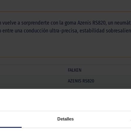
en vuelve a sorprenderte con la goma Azenis RS820, un neumá
 entre una conducción ultra-precisa, estabilidad sobresalient
FALKEN
AZENIS RS820
Verano
SPORT
Detalles