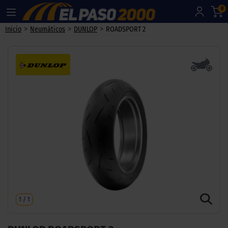
0
>
>
>
Inicio
Neumáticos
DUNLOP
ROADSPORT 2
1
/
1