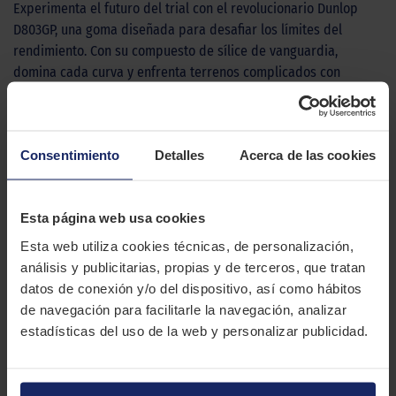
Experimenta el futuro del trial con el revolucionario Dunlop
D803GP, una goma diseñada para desafiar los límites del
rendimiento. Con su compuesto de sílice de vanguardia,
domina cada curva y enfrenta terrenos complicados con
confianza, mientras que su diseño de canales optimizado
garantiza un control sin igual en superficies pedregosas y
duras. No es solo una goma, es tu pasaporte a la excelencia.
Consentimiento
Detalles
Acerca de las cookies
Domina cada giro con su respuesta de dirección ultrarrápida,
siente cómo la nueva carcasa y los compuestos mejorados
trabajan en armonía para una absorción de impactos
Esta página web usa cookies
inigualable. Prepárate para la experiencia de trial definitiva y
consigue la victoria con el Dunlop D803GP.
Esta web utiliza cookies técnicas, de personalización,
análisis y publicitarias, propias y de terceros, que tratan
CARACTERÍSTICAS TÉCNICAS
datos de conexión y/o del dispositivo, así como hábitos
de navegación para facilitarle la navegación, analizar
estadísticas del uso de la web y personalizar publicidad.
Marca
DUNLOP
Modelo
D 803 Gp