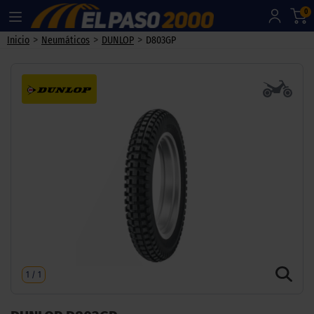
0
>
>
>
Inicio
Neumáticos
DUNLOP
D803GP
1
/
1