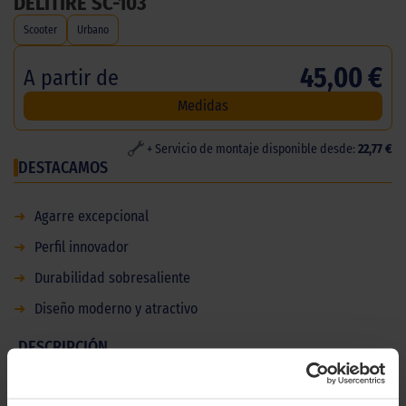
DELITIRE SC-103
Scooter
Urbano
45,00 €
A partir de
Medidas
+ Servicio de montaje disponible desde:
22,77 €
DESTACAMOS
➜
Agarre excepcional
➜
Perfil innovador
➜
Durabilidad sobresaliente
➜
Diseño moderno y atractivo
DESCRIPCIÓN
DELITIRE SC-103