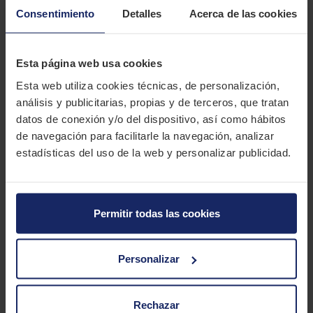
¡Experimenta la excelencia en cada curva de la isla con el Deli
Consentimiento
Detalles
Acerca de las cookies
Tire SC-103, el toque revolucionario para tu Scooter! Con un
perfil original que desafía los estándares, este neumático
cuenta con grandes tacos rectangulares estratégicamente
Esta página web usa cookies
dispuestos a lo largo de la banda de rodadura, ofreciendo un
Esta web utiliza cookies técnicas, de personalización,
agarre excepcional en todo momento. Diseñado como parte de
análisis y publicitarias, propias y de terceros, que tratan
la prestigiosa gama "Road Scooter" el SC-103 es la elección
datos de conexión y/o del dispositivo, así como hábitos
definitiva para aquellos que buscan la combinación perfecta
de navegación para facilitarle la navegación, analizar
de rendimiento y seguridad en la goma. ¡Domina las calles con
estadísticas del uso de la web y personalizar publicidad.
el Deli Tire SC-103!
CARACTERÍSTICAS TÉCNICAS
Permitir todas las cookies
Marca
DELITIRE
Modelo
Sc 103
Personalizar
Gama
Scooter
Rechazar
Tipo
Urbano