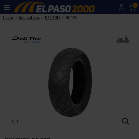
0
>
>
>
Inicio
Neumáticos
DELITIRE
SC-103
1
/
1