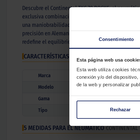
Descubre el Continental TKC 70 ROCKS, el neumático 
exclusiva combinación: el TKC 70 en la rueda delan
una maniobrabilidad mejorada, esta goma no sacrif
precisión en Alemania, el TKC 70 ROCKS personifica
Consentimiento
redefine el equilibrio perfecto entre prestaciones 
CARACTERÍSTICAS TÉCNICAS
Esta página web usa cookie
Esta web utiliza cookies técn
Marca
conexión y/o del dispositivo,
de la web y personalizar publ
Modelo
Gama
Rechazar
Tipo
5 MEDIDAS PARA EL NEUMÁTICO
CONTINENTAL 