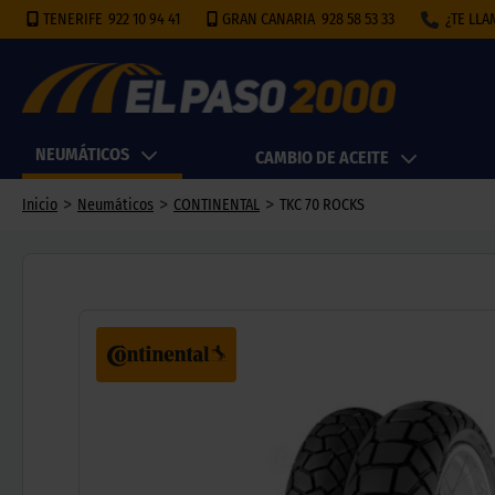
TENERIFE
922 10 94 41
GRAN CANARIA
928 58 53 33
¿TE LL
NEUMÁTICOS
CAMBIO DE ACEITE
>
>
>
Inicio
Neumáticos
CONTINENTAL
TKC 70 ROCKS