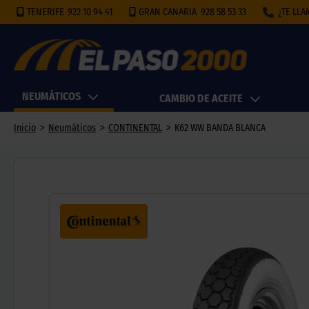
TENERIFE
922 10 94 41
GRAN CANARIA
928 58 53 33
¿TE LL
NEUMÁTICOS
CAMBIO DE ACEITE
>
>
>
Inicio
Neumáticos
CONTINENTAL
K62 WW BANDA BLANCA