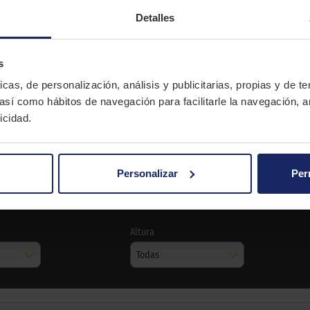
Detalles
CONTINENTAL
s
icas, de personalización, análisis y publicitarias, propias y de t
K 62 Ww Banda Blanca
 así como hábitos de navegación para facilitarle la navegación, a
Scooter
icidad.
Banda Blanca
Personalizar
Per
K62 WW BANDA BLANCA
Altura
Todas