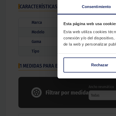
CARACTERÍSTICAS TÉCNICAS
Consentimiento
Marca
Esta página web usa cookie
Modelo
Esta web utiliza cookies técn
conexión y/o del dispositivo,
Gama
de la web y personalizar publ
Tipo
Rechazar
1 MEDIDAS PARA EL NEUMÁTICO
CONTINENTAL 
Ancho neumático
Filtrar por medida
Todas