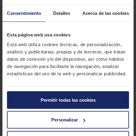
El Continental CONTIRACEATTACK 2 STREET es un neumático de
alto rendimiento diseñado para ofrecer un máximo agarre en
Consentimiento
Detalles
Acerca de las cookies
circuitos y carreteras por la isla. Su compuesto de goma
BlackChili Hypersport garantiza una excelente adherencia en
diversas superficies, respaldado por una banda de rodadura
Esta página web usa cookies
sin surcos en el hombro que optimiza el agarre en ángulos de
Esta web utiliza cookies técnicas, de personalización,
inclinación extremos. Con una construcción de carcasa especial
análisis y publicitarias, propias y de terceros, que tratan
y la tecnología GripLimitFeedback, brinda confianza en
datos de conexión y/o del dispositivo, así como hábitos
condiciones complicadas. Perfectamente adecuado para
de navegación para facilitarle la navegación, analizar
circuitos con la opción de ajustar bajas presiones y compatible
estadísticas del uso de la web y personalizar publicidad.
con calentadores, el CONTIRACEATTACK 2 STREET ofrece una
combinación única de versatilidad y alto rendimiento.
CARACTERÍSTICAS TÉCNICAS
Permitir todas las cookies
Marca
CONTINENTAL
Personalizar
Modelo
Contiraceattack 2 Street