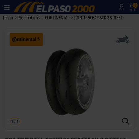
0
>
>
>
Inicio
Neumáticos
CONTINENTAL
CONTIRACEATTACK 2 STREET
1
/
1