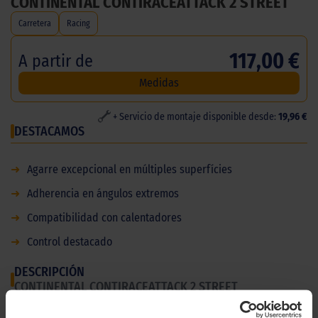
CONTINENTAL CONTIRACEATTACK 2 STREET
Carretera
Racing
117,00 €
A partir de
Medidas
+ Servicio de montaje disponible desde:
19,96 €
DESTACAMOS
➜
Agarre excepcional en múltiples superfícies
➜
Adherencia en ángulos extremos
➜
Compatibilidad con calentadores
➜
Control destacado
DESCRIPCIÓN
CONTINENTAL CONTIRACEATTACK 2 STREET