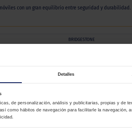
óviles con un gran equilibrio entre seguridad y durabilidad.
BRIDGESTONE
TURANZA T005
Verano
COMFORT
Detalles
 TURANZA T005
s
icas, de personalización, análisis y publicitarias, propias y de t
 así como hábitos de navegación para facilitarle la navegación, a
Serie
Llanta
Índi
icidad.
Todas
Todas
To