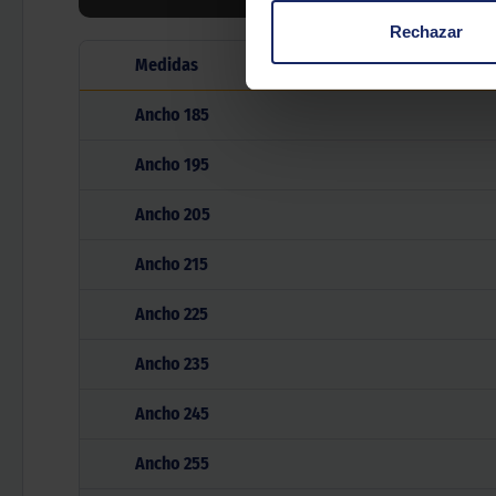
Rechazar
Medidas
M
Ancho
185
Ancho
195
Ancho
205
Ancho
215
Ancho
225
Ancho
235
Ancho
245
Ancho
255