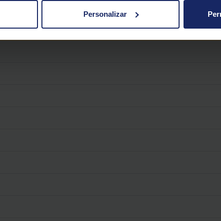
Personalizar
Per
arcaje
Especificaciones
Ecol