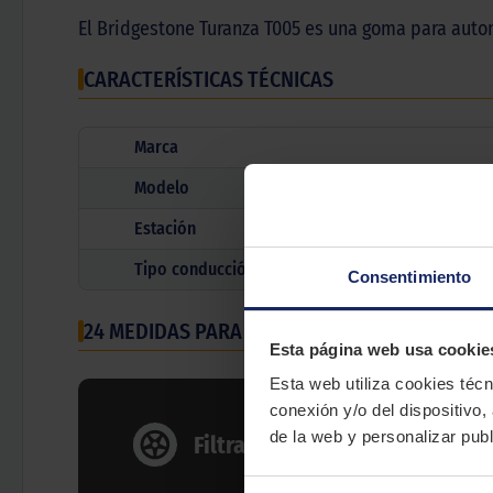
El Bridgestone Turanza T005 es una goma para autom
CARACTERÍSTICAS TÉCNICAS
Marca
Modelo
Estación
Tipo conducción
Consentimiento
24 MEDIDAS PARA EL NEUMÁTICO
BRIDGESTONE
Esta página web usa cookie
Esta web utiliza cookies técn
conexión y/o del dispositivo,
Ancho neumático
de la web y personalizar publ
Filtrar por medida
Todas