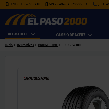
TENERIFE
922 10 94 41
GRAN CANARIA
928 58 53 33
¿TE LL
NEUMÁTICOS
CAMBIO DE ACEITE
>
>
>
Inicio
Neumáticos
BRIDGESTONE
TURANZA T005