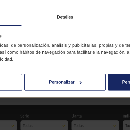
um para SUV y 4x4. Diseñado especialmente para los modelos 
Detalles
s
BRIDGESTONE
icas, de personalización, análisis y publicitarias, propias y de t
 así como hábitos de navegación para facilitarle la navegación, a
TURANZA EL42
icidad.
Verano
Personalizar
Per
TURANZA EL42
Serie
Llanta
Índi
Todas
Todas
To