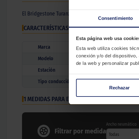
El Bridgestone Turanza EL42 es un neumático premi
Consentimiento
CARACTERÍSTICAS TÉCNICAS
Esta página web usa cookie
Marca
Esta web utiliza cookies técn
conexión y/o del dispositivo,
Modelo
de la web y personalizar publ
Estación
Tipo conducción
Rechazar
1 MEDIDAS PARA EL NEUMÁTICO
BRIDGESTONE 
Ancho neumático
Filtrar por medida
Todas