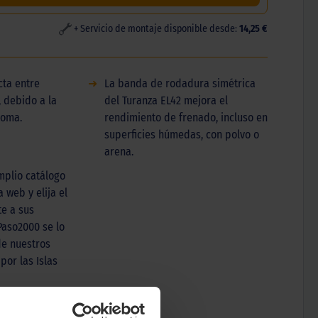
+ Servicio de montaje disponible desde:
14,25 €
ta entre
➜
La banda de rodadura simétrica
 debido a la
del Turanza EL42 mejora el
goma.
rendimiento de frenado, incluso en
superficies húmedas, con polvo o
arena.
mplio catálogo
 web y elija el
e a sus
Paso2000 se lo
e nuestros
por las Islas