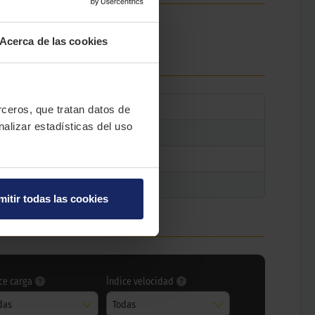
X3, X5 y la serie 7 de BMW.
Acerca de las cookies
erceros, que tratan datos de
nalizar estadísticas del uso
mitir todas las cookies
ce carga
Índice velocidad
das
Todas