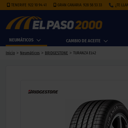
TENERIFE
922 10 94 41
GRAN CANARIA
928 58 53 33
¿TE LL
NEUMÁTICOS
CAMBIO DE ACEITE
>
>
>
Inicio
Neumáticos
BRIDGESTONE
TURANZA EL42