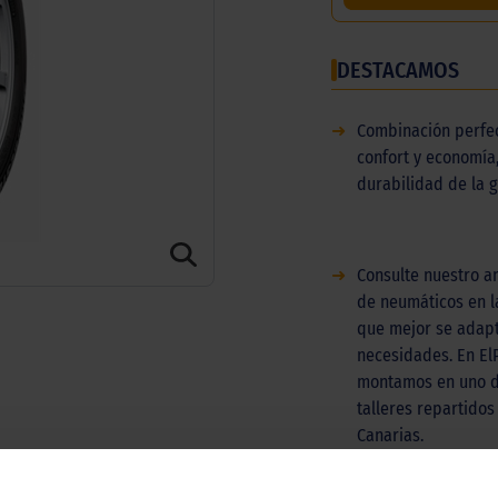
DESTACAMOS
➜
Combinación perfec
confort y economía,
durabilidad de la 
➜
Consulte nuestro a
de neumáticos en la
que mejor se adapt
necesidades. En El
montamos en uno d
talleres repartidos 
Canarias.