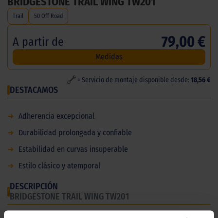
BRIDGESTONE TRAIL WING TW201
Trail
50 Off Road
79,00 €
A partir de
Medidas
+ Servicio de montaje disponible desde:
18,56 €
DESTACAMOS
➜
Adherencia excepcional
➜
Durabilidad prolongada y confiable
➜
Estabilidad en curvas insuperable
➜
Estilo clásico y atemporal
DESCRIPCIÓN
BRIDGESTONE TRAIL WING TW201