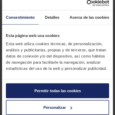
Mejora tu experiencia de conducción con el impresionante
neumático Bridgestone Trail WING TW201. Diseñado para los
moteros que buscan la combinación perfecta entre un
Consentimiento
Detalles
Acerca de las cookies
rendimiento de alta adherencia y un estilo clásico inigualable.
Esta goma presenta una avanzada tecnología de banda de
rodadura que no solo garantiza una durabilidad excepcional,
Esta página web usa cookies
sino también una conducción perfectamente equilibrada. Con
Esta web utiliza cookies técnicas, de personalización,
un patrón de banda de rodadura tradicional que maximiza el
análisis y publicitarias, propias y de terceros, que tratan
agarre y despierta la emoción de conducir motocicletas
datos de conexión y/o del dispositivo, así como hábitos
clásicas, experimentarás un control preciso, estabilidad
de navegación para facilitarle la navegación, analizar
envidiable en las curvas y una sensación de dominio en cada
estadísticas del uso de la web y personalizar publicidad.
trayecto por la isla. Descubre el rendimiento incomparable del
Trail WING TW201 y déjate llevar por la combinación única de
estilo que potenciará tu moto a nuevos horizontes.
Permitir todas las cookies
CARACTERÍSTICAS TÉCNICAS
Personalizar
Marca
BRIDGESTONE