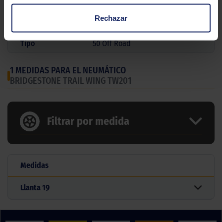
Modelo
Trail Wing Tw 201
Rechazar
Gama
Trail
Tipo
50 Off Road
1 MEDIDAS PARA EL NEUMÁTICO
BRIDGESTONE TRAIL WING TW201
Filtrar por medida
Medidas
Llanta
19