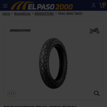
0
>
>
>
Inicio
Neumáticos
BRIDGESTONE
TRAIL WING TW201
1
/
1