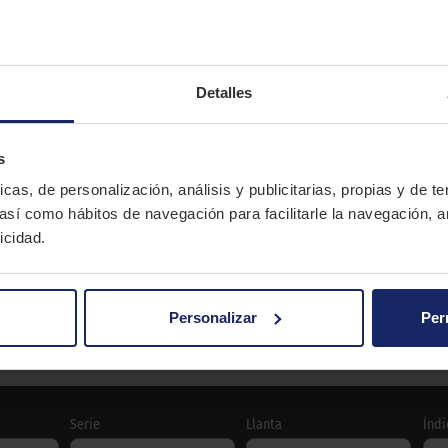
culos deportivos de última generación que destaca por su co
Detalles
s
BRIDGESTONE
icas, de personalización, análisis y publicitarias, propias y de t
POTENZA RE050
 así como hábitos de navegación para facilitarle la navegación, a
icidad.
Verano
SPORT
Personalizar
Per
POTENZA RE050
Serie
Llanta
Índi