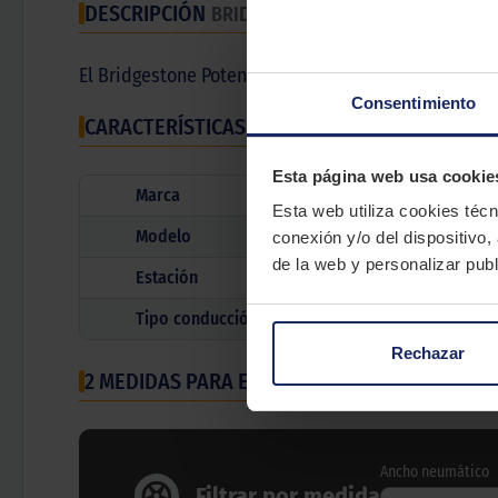
DESCRIPCIÓN
BRIDGESTONE POTENZA RE050
El Bridgestone Potenza RE050 es una goma para vehí
Consentimiento
CARACTERÍSTICAS TÉCNICAS
Esta página web usa cookie
Marca
Esta web utiliza cookies técn
Modelo
conexión y/o del dispositivo,
de la web y personalizar publ
Estación
Tipo conducción
Rechazar
2 MEDIDAS PARA EL NEUMÁTICO
BRIDGESTONE 
Ancho neumático
Filtrar por medida