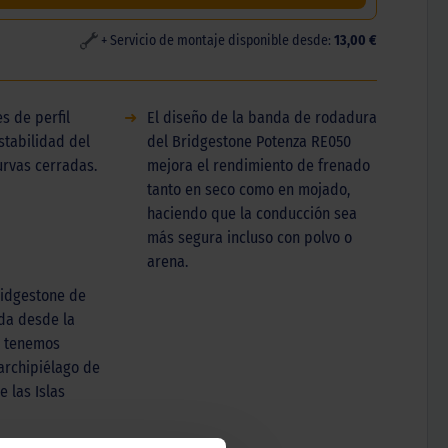
+ Servicio de montaje disponible desde:
13,00 €
s de perfil
➜
El diseño de la banda de rodadura
stabilidad del
del Bridgestone Potenza RE050
urvas cerradas.
mejora el rendimiento de frenado
tanto en seco como en mojado,
haciendo que la conducción sea
más segura incluso con polvo o
arena.
idgestone de
ida desde la
0 tenemos
 archipiélago de
e las Islas