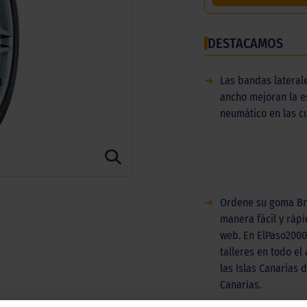
DESTACAMOS
➜
Las bandas laterale
ancho mejoran la e
neumático en las c
➜
Ordene su goma Br
manera fácil y ráp
web. En ElPaso200
talleres en todo el
las Islas Canarias d
Canarias.