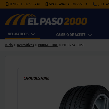
TENERIFE
922 10 94 41
GRAN CANARIA
928 58 53 33
¿TE LL
NEUMÁTICOS
CAMBIO DE ACEITE
>
>
>
Inicio
Neumáticos
BRIDGESTONE
POTENZA RE050