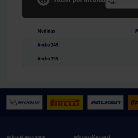
Todas
Medidas
M
Ancho
245
Ancho
255
Sobre El Paso 2000
Información Legal