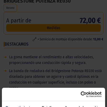
BRIDGESTONE POTENZA RE030
Verano
72,00 €
A partir de
Medidas
+ Servicio de montaje disponible desde:
13,00 €
DESTACAMOS
➜
La goma mantiene el rendimiento a altas velocidades,
proporcionando una conducción rápida y segura.
➜
La banda de rodadura del Bridgestone Potenza RE030 está
diseñada para obtener un agarre y control óptimos en la
conducción en cualquier superfície, incluso con polvo o
arena.
➜
Haga su pedido de neumáticos en línea desde la web de
ElPaso2000. Somos los talleres mecánicos líderes en