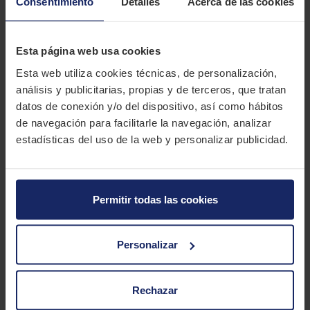
Canarias.
Consentimiento
Detalles
Acerca de las cookies
DESCRIPCIÓN
BRIDGESTONE POTENZA RE030
Esta página web usa cookies
Esta web utiliza cookies técnicas, de personalización,
El Bridgestone Potenza RE030 es un neumático de altas
análisis y publicitarias, propias y de terceros, que tratan
prestaciones para vehículos deportivos. Diseñado
datos de conexión y/o del dispositivo, así como hábitos
especialmente para el Honda Civic, el Subaru Legacy, el Toyota
de navegación para facilitarle la navegación, analizar
XRV y los modelos GS300 y GS400 de Lexus.
estadísticas del uso de la web y personalizar publicidad.
CARACTERÍSTICAS TÉCNICAS
Permitir todas las cookies
Marca
BRIDGESTONE
Modelo
POTENZA RE030
Personalizar
Estación
Verano
Tipo conducción
Rechazar