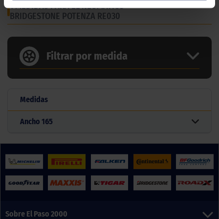
1 MEDIDAS PARA EL NEUMÁTICO
BRIDGESTONE POTENZA RE030
Filtrar por medida
Medidas
Ancho
165
Sobre El Paso 2000