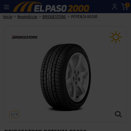
0
>
>
>
Inicio
Neumáticos
BRIDGESTONE
POTENZA RE030
1
/
1