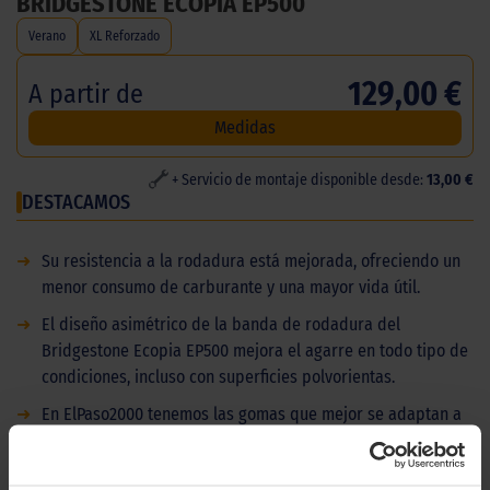
BRIDGESTONE ECOPIA EP500
Verano
XL Reforzado
129,00 €
A partir de
Medidas
+ Servicio de montaje disponible desde:
13,00 €
DESTACAMOS
➜
Su resistencia a la rodadura está mejorada, ofreciendo un
menor consumo de carburante y una mayor vida útil.
➜
El diseño asimétrico de la banda de rodadura del
Bridgestone Ecopia EP500 mejora el agarre en todo tipo de
condiciones, incluso con superficies polvorientas.
➜
En ElPaso2000 tenemos las gomas que mejor se adaptan a
sus necesidades. Haga su pedido en línea y móntelo en uno
de nuestros talleres en Canarias.