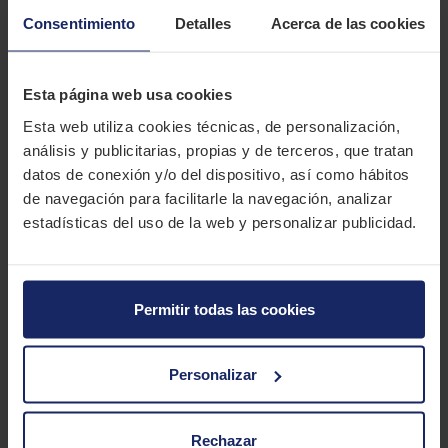
DESCRIPCIÓN
Consentimiento
Detalles
Acerca de las cookies
BRIDGESTONE ECOPIA EP500
Esta página web usa cookies
El Bridgestone Ecopia EP500 es un neumático para automóviles
que incorpora la tecnología ologic, para conseguir una mejor
Esta web utiliza cookies técnicas, de personalización,
aerodinámica.
análisis y publicitarias, propias y de terceros, que tratan
datos de conexión y/o del dispositivo, así como hábitos
CARACTERÍSTICAS TÉCNICAS
de navegación para facilitarle la navegación, analizar
estadísticas del uso de la web y personalizar publicidad.
Marca
BRIDGESTONE
Modelo
ECOPIA EP500
Permitir todas las cookies
Estación
Verano
Tipo conducción
COMFORT
Personalizar
6 MEDIDAS PARA EL NEUMÁTICO
BRIDGESTONE ECOPIA EP500
Rechazar