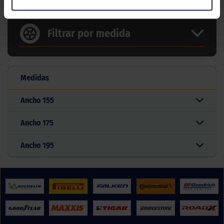
Filtrar por medida
Medidas
Ancho
155
Ancho
175
Ancho
195