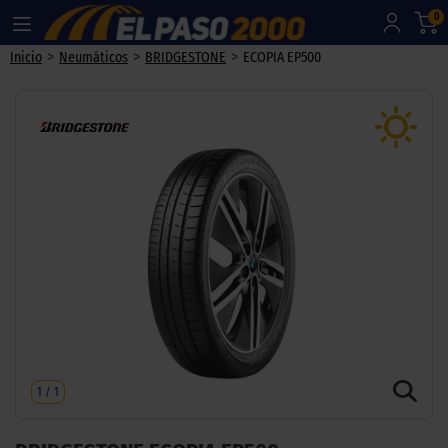
0
>
>
>
Inicio
Neumáticos
BRIDGESTONE
ECOPIA EP500
1
/
1