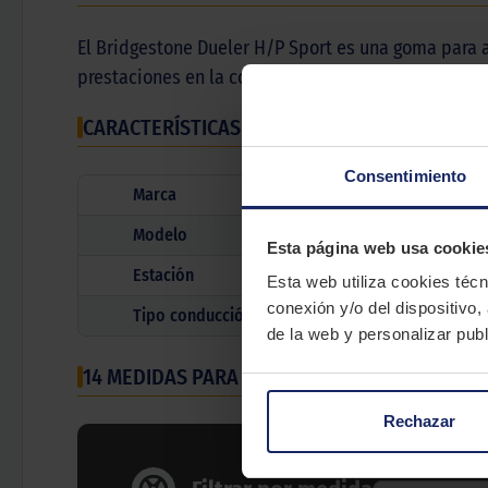
El Bridgestone Dueler H/P Sport es una goma para 
prestaciones en la conducción y su seguridad.
CARACTERÍSTICAS TÉCNICAS
Consentimiento
Marca
Modelo
Esta página web usa cookie
Estación
Esta web utiliza cookies técn
conexión y/o del dispositivo,
Tipo conducción
de la web y personalizar publ
14 MEDIDAS PARA EL NEUMÁTICO
BRIDGESTONE
Rechazar
Ancho neumático