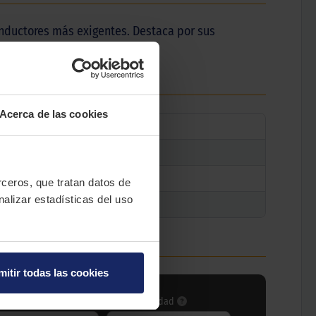
nductores más exigentes. Destaca por sus
Acerca de las cookies
erceros, que tratan datos de
nalizar estadísticas del uso
mitir todas las cookies
ce carga
Índice velocidad