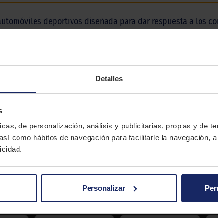
automóviles deportivos diseñada para dar respuesta a los co
Detalles
BRIDGESTONE
DUELER H/P SPORT
s
Verano
icas, de personalización, análisis y publicitarias, propias y de t
 así como hábitos de navegación para facilitarle la navegación, a
SPORT
icidad.
 DUELER H/P SPORT
Personalizar
Per
Serie
Llanta
Índi