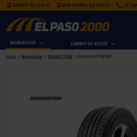
TENERIFE
922 10 94 41
GRAN CANARIA
928 58 53 33
¿TE LL
NEUMÁTICOS
CAMBIO DE ACEITE
>
>
>
Inicio
Neumáticos
BRIDGESTONE
DUELER H/P SPORT