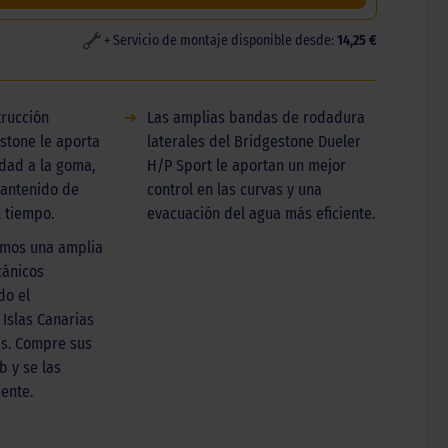
+ Servicio de montaje disponible desde:
14,25 €
trucción
➜
Las amplias bandas de rodadura
stone le aporta
laterales del Bridgestone Dueler
dad a la goma,
H/P Sport le aportan un mejor
mantenido de
control en las curvas y una
 tiempo.
evacuación del agua más eficiente.
emos una amplia
cánicos
do el
 Islas Canarias
as. Compre sus
 y se las
ente.