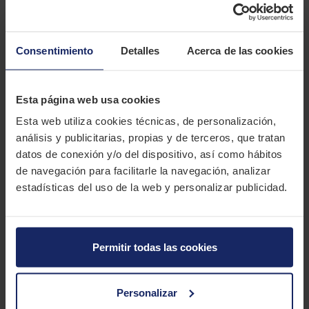
profundidad de relieve, el Dueler All Terrain A/T002
proporciona un kilometraje mejorado sin sacrificar la
resistencia a la rodadura.
Consentimiento
Detalles
Acerca de las cookies
DESCRIPCIÓN
BRIDGESTONE DUELER ALL TERRAIN A/T002
Esta página web usa cookies
El Bridgestone Dueler All Terrain A/T002 es la elección perfecta
Esta web utiliza cookies técnicas, de personalización,
para aquellos conductores que buscan control y rendimiento
análisis y publicitarias, propias y de terceros, que tratan
en cualquier terreno, tanto dentro como fuera de la carretera.
datos de conexión y/o del dispositivo, así como hábitos
Con un diseño agresivo y una excelente adherencia, esta goma
de navegación para facilitarle la navegación, analizar
proporciona seguridad y alto kilometraje en todas las
estadísticas del uso de la web y personalizar publicidad.
condiciones.
CARACTERÍSTICAS TÉCNICAS
Permitir todas las cookies
Marca
BRIDGESTONE
Personalizar
Modelo
DUELER ALL TERRAIN A/T002