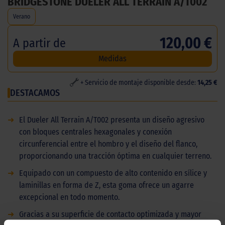
BRIDGESTONE DUELER ALL TERRAIN A/T002
Verano
120,00 €
A partir de
Medidas
+ Servicio de montaje disponible desde:
14,25 €
DESTACAMOS
➜
El Dueler All Terrain A/T002 presenta un diseño agresivo
con bloques centrales hexagonales y conexión
circunferencial entre el hombro y el diseño del flanco,
proporcionando una tracción óptima en cualquier terreno.
➜
Equipado con un compuesto de alto contenido en sílice y
laminillas en forma de Z, esta goma ofrece un agarre
excepcional en todo momento.
➜
Gracias a su superficie de contacto optimizada y mayor