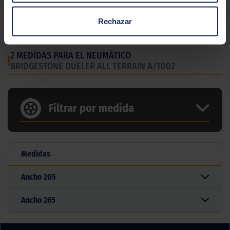
Estación
Verano
Rechazar
Tipo conducción
MIXTO
2 MEDIDAS PARA EL NEUMÁTICO
BRIDGESTONE DUELER ALL TERRAIN A/T002
Filtrar por medida
Medidas
Ancho
205
Ancho
265