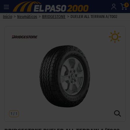
0
>
>
>
Inicio
Neumáticos
BRIDGESTONE
DUELER ALL TERRAIN A/T002
1
/
1