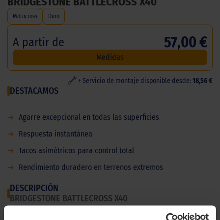
BRIDGESTONE BATTLECROSS X40
Motocross
Duro
57,00 €
A partir de
Medidas
+ Servicio de montaje disponible desde:
18,56 €
DESTACAMOS
➜
Agarre excepcional en todas las superficies
➜
Respuesta instantánea
➜
Tacos asimétricos para control total
➜
Rendimiento duradero en terrenos extremos
DESCRIPCIÓN
BRIDGESTONE BATTLECROSS X40