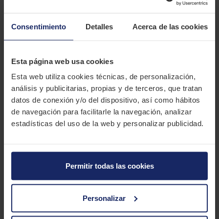
Domina cada rincón de la isla con el Bridgestone BATTLECROSS
X40, una obra maestra de rendimiento resistente y veloz.
Consentimiento
Detalles
Acerca de las cookies
Experimenta la adrenalina de una respuesta instantánea y un
agarre excepcional en todas las superficies gracias a su diseño
de bloque en forma de Castillo, mientras que la tecnología
Esta página web usa cookies
Cooling Fin mantiene tu confianza a toda velocidad al evitar el
sobrecalentamiento. Los tacos asimétricos de izquierda y
Esta web utiliza cookies técnicas, de personalización,
derecha permiten un agarre suave en ángulos de inclinación, y
análisis y publicitarias, propias y de terceros, que tratan
el taco con efecto de borde asegura una aceleración suave
datos de conexión y/o del dispositivo, así como hábitos
incluso en superficies resbaladizas. ¡Siente el terreno con cada
de navegación para facilitarle la navegación, analizar
giro y conquista la naturaleza con confianza inigualable!
estadísticas del uso de la web y personalizar publicidad.
CARACTERÍSTICAS TÉCNICAS
Permitir todas las cookies
Marca
BRIDGESTONE
Modelo
Battlecross X 40
Personalizar
Gama
Motocross