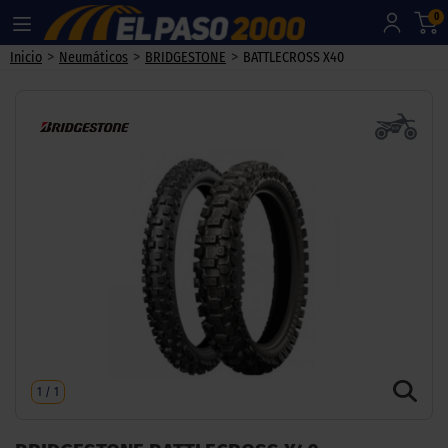
0
>
>
>
Inicio
Neumáticos
BRIDGESTONE
BATTLECROSS X40
1
/
1