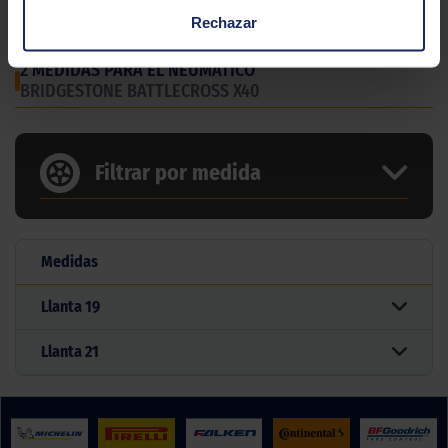
Tipo
Duro
Rechazar
2 MEDIDAS PARA EL NEUMÁTICO
BRIDGESTONE BATTLECROSS X40
Filtrar por medida
Medidas
Llanta
19
Llanta
21