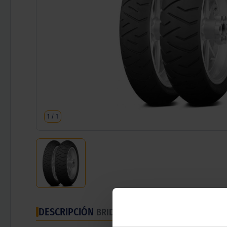
1
/
1
DESCRIPCIÓN
BRIDGESTONE BATTLAX TH01