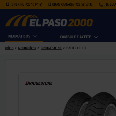
TENERIFE
922 10 94 41
GRAN CANARIA
928 58 53 33
¿TE LL
NEUMÁTICOS
CAMBIO DE ACEITE
>
>
>
Inicio
Neumáticos
BRIDGESTONE
BATTLAX TH01