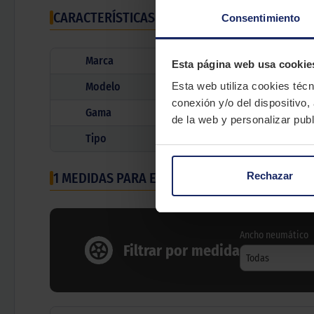
CARACTERÍSTICAS TÉCNICAS
Consentimiento
Marca
Esta página web usa cookie
Modelo
Esta web utiliza cookies técn
conexión y/o del dispositivo,
Gama
de la web y personalizar publ
Tipo
Rechazar
1 MEDIDAS PARA EL NEUMÁTICO
BRIDGESTONE 
Ancho neumático
Filtrar por medida
Todas