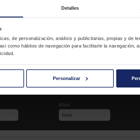
Detalles
BRIDGESTONE
s
icas, de personalización, análisis y publicitarias, propias y de t
Battlax Th 01
 así como hábitos de navegación para facilitarle la navegación, a
Scooter
icidad.
Urbano
Personalizar
Per
BATTLAX TH01
Altura
Todas