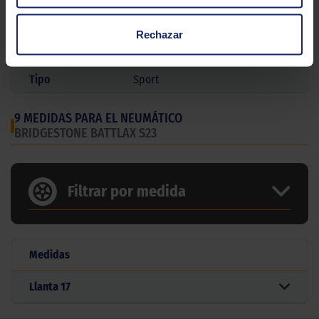
Marca
BRIDGESTONE
Modelo
Battlax S 23
Rechazar
Gama
Carretera
Tipo
Sport
9 MEDIDAS PARA EL NEUMÁTICO
BRIDGESTONE BATTLAX S23
Filtrar por medida
Medidas
Llanta
17