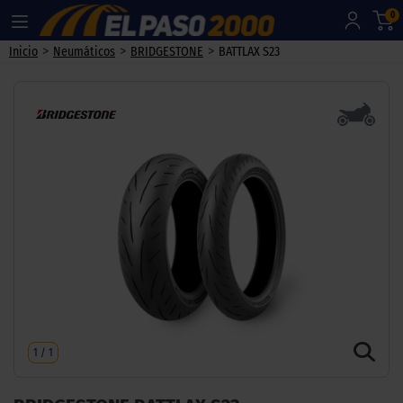
0
>
>
>
Inicio
Neumáticos
BRIDGESTONE
BATTLAX S23
1
/
1