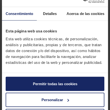
Experimenta la verdadera esencia del rendimiento sin límites con la
goma Bridgestone BATTLAX BT39. Diseñada para los apasionados de la
carretera, esta deportiva goma de motocicleta fusiona la emoción del
Consentimiento
Detalles
Acerca de las cookies
motociclismo de competición con un agarre excepcional tanto en
superficies secas como mojadas.
Esta página web usa cookies
Su diseño vanguardista, inspirado en los circuitos, despierta tu espíritu
de conducción al brindarte una respuesta ágil en curvas y una tracción
Esta web utiliza cookies técnicas, de personalización,
confiable al acelerar y frenar.
análisis y publicitarias, propias y de terceros, que tratan
datos de conexión y/o del dispositivo, así como hábitos
Con la BT39, cada viaje se convierte en una oportunidad para conquistar
de navegación para facilitarle la navegación, analizar
la carretera con estilo y dominio absoluto.
estadísticas del uso de la web y personalizar publicidad.
Eleva tu experiencia de conducción y desata la pasión de la velocidad
con una goma que marca la diferencia.
CARACTERÍSTICAS TÉCNICAS
Permitir todas las cookies
Marca
BRIDGESTONE
Personalizar
Modelo
Battlax Bt 39