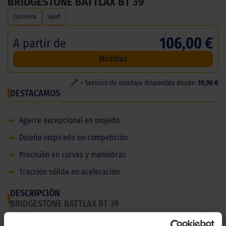
BRIDGESTONE BATTLAX BT 39
Carretera
Sport
106,00 €
A partir de
Medidas
+ Servicio de montaje disponible desde:
19,96 €
DESTACAMOS
➜
Agarre excepcional en mojado
➜
Diseño inspirado en competición
➜
Precisión en curvas y maniobras
➜
Tracción sólida en aceleración
DESCRIPCIÓN
BRIDGESTONE BATTLAX BT 39