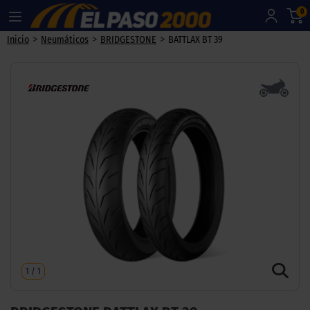
0
>
>
>
Inicio
Neumáticos
BRIDGESTONE
BATTLAX BT 39
1
/
1