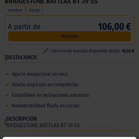
BRIDGESTONE BATTLAX BT 39 SS
Carretera
Racing
106,00 €
A partir de
Medidas
+ Servicio de montaje disponible desde:
18,56 €
DESTACAMOS
➜
Agarre excepcional en seco
➜
Diseño inspirado en competición
➜
Estabilidad en inclinaciones extremas
➜
Maniobrabilidad fluida en curvas
DESCRIPCIÓN
BRIDGESTONE BATTLAX BT 39 SS