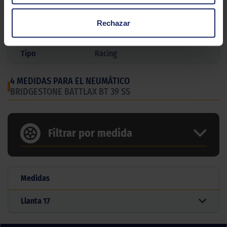
Modelo
Battlax Bt 39 Ss
Rechazar
Gama
Carretera
Tipo
Racing
4 MEDIDAS PARA EL NEUMÁTICO
BRIDGESTONE BATTLAX BT 39 SS
Filtrar por medida
Medidas
Llanta
17