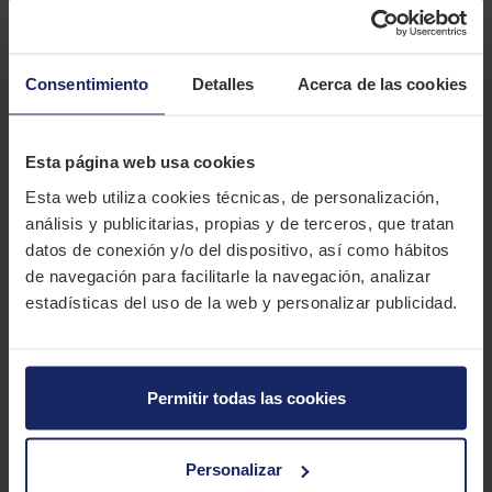
¡Eleva tu experiencia en la carretera con la revolucionaria goma
Bridgestone BATTLAX BT39 SS! Inspirada en la adrenalina del
motociclismo de competición, su diseño aerodinámico maximiza la
superficie de contacto en cada inclinación, brindándote un agarre
Consentimiento
Detalles
Acerca de las cookies
excepcional en condiciones secas.
Los surcos estratégicos en los flancos reducen vibraciones para un viaje
Esta página web usa cookies
suave, mientras que los surcos centrales potencian la estabilidad.
Esta web utiliza cookies técnicas, de personalización,
La goma garantiza una maniobrabilidad impecable y una confianza
análisis y publicitarias, propias y de terceros, que tratan
inquebrantable en las curvas. Además, el compuesto innovador,
datos de conexión y/o del dispositivo, así como hábitos
enriquecido con sílice, no solo asegura un agarre espectacular en seco,
de navegación para facilitarle la navegación, analizar
sino que también potencia tu seguridad en terrenos mojados.
estadísticas del uso de la web y personalizar publicidad.
Descubre un rendimiento sin igual y una versatilidad excepcional con la
Bridgestone BATTLAX BT39 SS, ¡donde cada viaje se convierte en una
emocionante aventura!
Permitir todas las cookies
CARACTERÍSTICAS TÉCNICAS
Personalizar
Marca
BRIDGESTONE