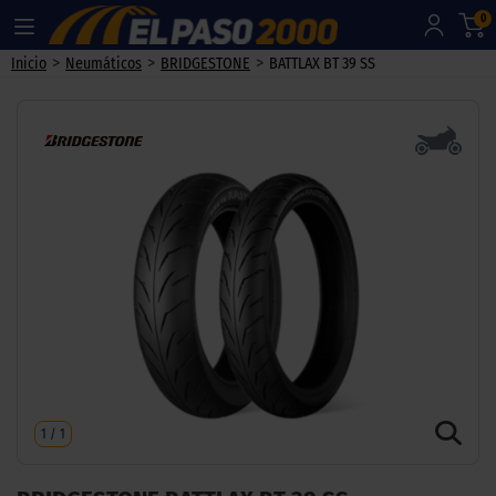
0
>
>
>
Inicio
Neumáticos
BRIDGESTONE
BATTLAX BT 39 SS
1
/
1