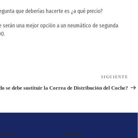
gunta que deberías hacerte es ¿a qué precio?
 serán una mejor opción a un neumático de segunda
00.
SIGUIENTE
Sigu
ent
o se debe sustituir la Correa de Distribución del Coche?
l cliente
¡Síguenos!