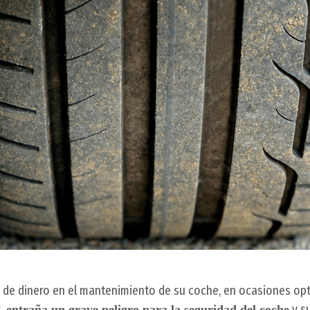
 de dinero en el mantenimiento de su coche, en ocasiones op
s,
y s
entraña un grave peligro para la seguridad del coche