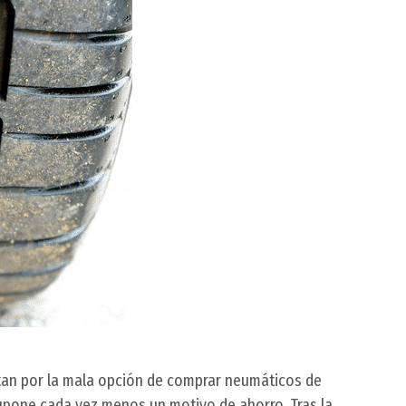
tan por la mala opción de comprar neumáticos de
upone cada vez menos un motivo de ahorro. Tras la