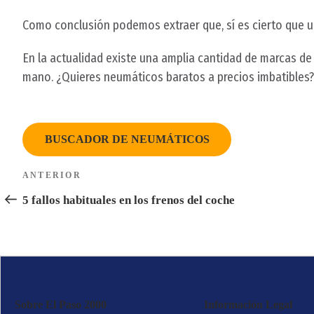
Como conclusión podemos extraer que, sí es cierto que 
En la actualidad existe una amplia cantidad de marcas d
mano. ¿Quieres neumáticos baratos a precios imbatibles
BUSCADOR DE NEUMÁTICOS
Navegación
ANTERIOR
Entrada
de
anterior:
5 fallos habituales en los frenos del coche
entradas
Sobre El Paso 2000
Información Legal