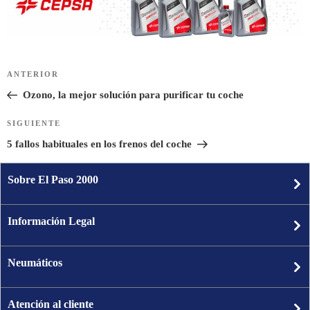
Navegación
ANTERIOR
Entrada
de
anterior:
Ozono, la mejor solución para purificar tu coche
entradas
SIGUIENTE
Siguiente
entrada
5 fallos habituales en los frenos del coche
Sobre El Paso 2000
Información Legal
Neumáticos
Atención al cliente