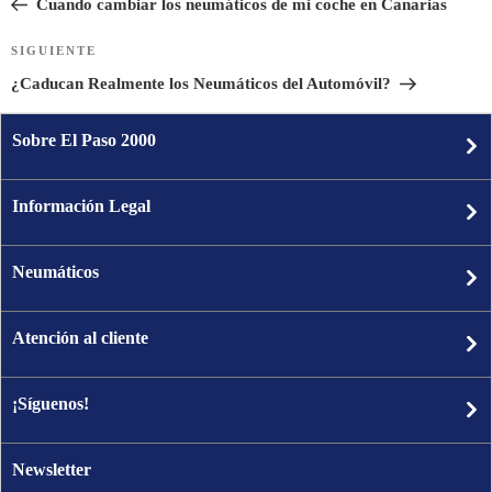
Cuando cambiar los neumáticos de mi coche en Canarias
entradas
SIGUIENTE
Siguiente
entrada
¿Caducan Realmente los Neumáticos del Automóvil?
Sobre El Paso 2000
Información Legal
Neumáticos
Atención al cliente
¡Síguenos!
Newsletter