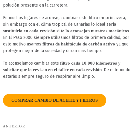
polución presente en la carretera.
En muchos lugares se aconseja cambiar este filtro en primavera,
sin embargo con el clima tropical de Canarias lo ideal sería
sustituirlo en cada revisión si te lo aconsejan nuestros mecánicos.
En El Paso 2000 siempre utilizamos filtros de primera calidad, por
este motivo usamos
ya que
filtros de habitáculo de carbón activo
protegen mejor de la suciedad y duran más tiempo.
Te aconsejamos cambiar este
filtro cada 10.000 kilómetros y
. De este modo
solicitar que lo revisen en el taller en cada revisión
estarás siempre seguro de respirar aire limpio.
COMPRAR CAMBIO DE ACEITE Y FILTROS
Navegación
ANTERIOR
Entrada
de
anterior: