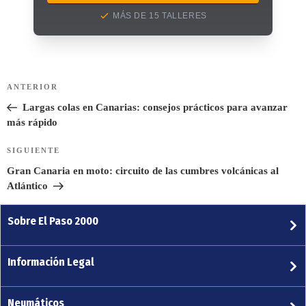
MÁS DE 15 TALLERES
Navegación
ANTERIOR
Entrada
de
anterior:
Largas colas en Canarias: consejos prácticos para avanzar
entradas
más rápido
SIGUIENTE
Siguiente
entrada
Gran Canaria en moto: circuito de las cumbres volcánicas al
Atlántico
Sobre El Paso 2000
Información Legal
Neumáticos